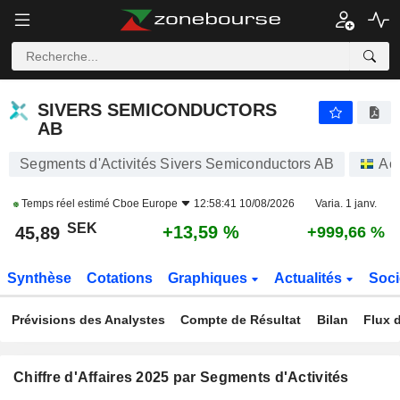
SIVERS SEMICONDUCTORS AB
45,89
kr
+13,59 %
SIVERS SEMICONDUCTORS
AB
Segments d'Activités Sivers Semiconductors AB
Act
Temps réel estimé
Cboe Europe
12:58:41 10/08/2026
Varia. 1 janv.
SEK
+13,59 %
45,89
+999,66 %
Synthèse
Cotations
Graphiques
Actualités
Soci
Prévisions des Analystes
Compte de Résultat
Bilan
Flux d
Chiffre d'Affaires 2025 par Segments d'Activités