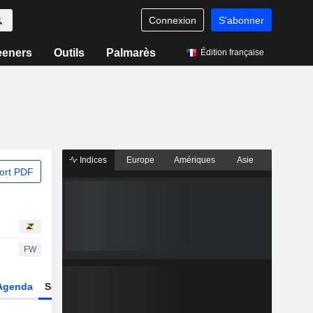
Connexion
S'abonner
eeners
Outils
Palmarès
Édition française
Indices
Europe
Amériques
Asie
ort PDF
FW
Agenda
Secteur
Dérivés