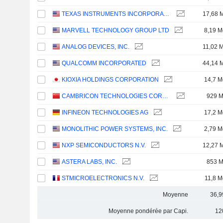
TEXAS INSTRUMENTS INCORPORATED
17,68 
MARVELL TECHNOLOGY GROUP LTD
8,19 M
ANALOG DEVICES, INC.
11,02 
QUALCOMM INCORPORATED
44,14 
KIOXIA HOLDINGS CORPORATION
14,7 M
CAMBRICON TECHNOLOGIES CORPORATION LIMITED
929 
INFINEON TECHNOLOGIES AG
17,2 M
MONOLITHIC POWER SYSTEMS, INC.
2,79 M
NXP SEMICONDUCTORS N.V.
12,27 
ASTERA LABS, INC.
853 
STMICROELECTRONICS N.V.
11,8 M
Moyenne
36,9
Moyenne pondérée par Capi.
12