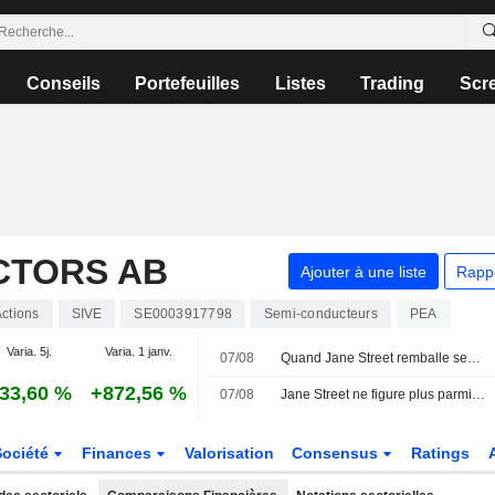
Conseils
Portefeuilles
Listes
Trading
Scr
CTORS AB
Ajouter à une liste
Rapp
ctions
SIVE
SE0003917798
Semi-conducteurs
PEA
Varia. 5j.
Varia. 1 janv.
07/08
Quand Jane Street remballe ses shorts sur Sivers Semiconductors
33,60 %
+872,56 %
07/08
Jane Street ne figure plus parmi les vendeurs à découvert déclarés de Sivers Semiconductors
Société
Finances
Valorisation
Consensus
Ratings