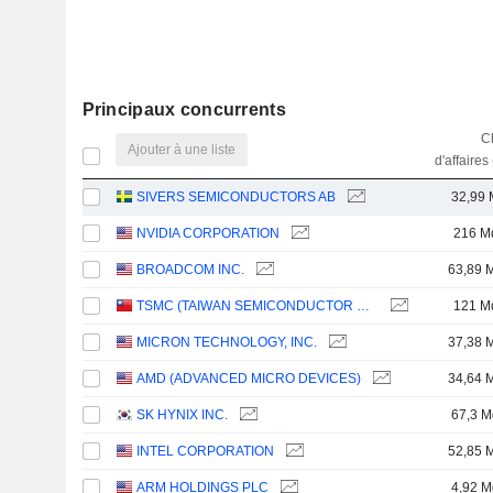
Principaux concurrents
Ch
Ajouter à une liste
d'affaires
SIVERS SEMICONDUCTORS AB
32,99 
NVIDIA CORPORATION
216 M
BROADCOM INC.
63,89 
TSMC (TAIWAN SEMICONDUCTOR MANUFACTURING COMPANY)
121 M
MICRON TECHNOLOGY, INC.
37,38 
AMD (ADVANCED MICRO DEVICES)
34,64 
SK HYNIX INC.
67,3 M
INTEL CORPORATION
52,85 
ARM HOLDINGS PLC
4,92 M