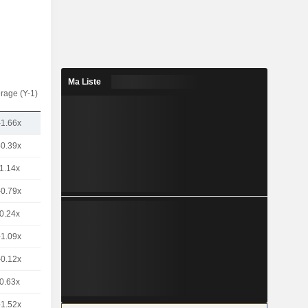
Ma Liste
rage (Y-1)
-1.66x
-0.39x
1.14x
-0.79x
0.24x
-1.09x
-0.12x
0.63x
-1.52x