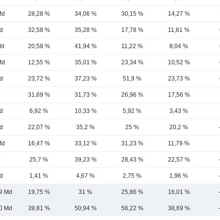
Md
28,28 %
34,06 %
30,15 %
14,27 %
d
32,58 %
35,28 %
17,78 %
11,61 %
Md
20,58 %
41,94 %
11,22 %
8,04 %
Md
12,55 %
35,01 %
23,34 %
10,52 %
d
23,72 %
37,23 %
51,9 %
23,73 %
M
31,69 %
31,73 %
26,96 %
17,56 %
d
6,92 %
10,33 %
5,92 %
3,43 %
d
22,07 %
35,2 %
25 %
20,2 %
Md
16,47 %
33,12 %
31,23 %
11,79 %
M
25,7 %
39,23 %
28,43 %
22,57 %
d
1,41 %
4,67 %
2,75 %
1,96 %
9 Md
19,75 %
31 %
25,86 %
16,01 %
0 Md
39,81 %
50,94 %
56,22 %
38,69 %