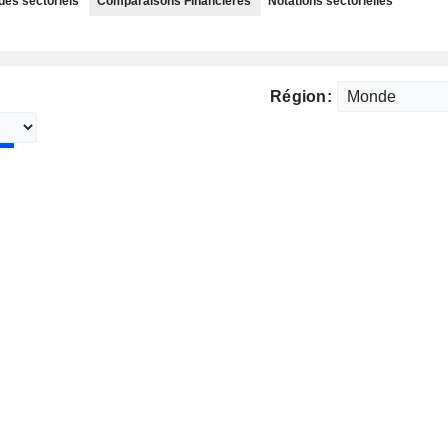
des sectoriels
Comparaisons Financières
Notations sectorielles
Région: