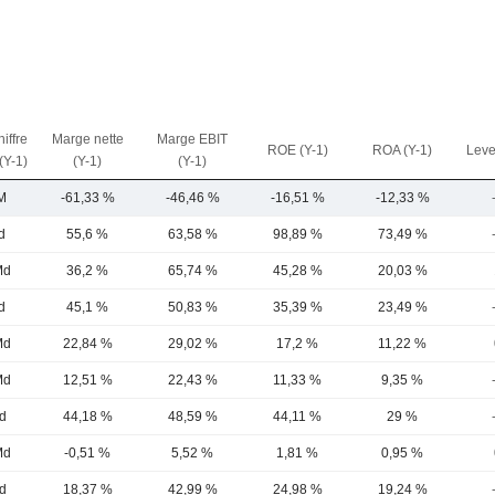
iffre
Marge nette
Marge EBIT
ROE (Y-1)
ROA (Y-1)
Leve
 (Y-1)
(Y-1)
(Y-1)
M
-61,33 %
-46,46 %
-16,51 %
-12,33 %
d
55,6 %
63,58 %
98,89 %
73,49 %
Md
36,2 %
65,74 %
45,28 %
20,03 %
d
45,1 %
50,83 %
35,39 %
23,49 %
Md
22,84 %
29,02 %
17,2 %
11,22 %
Md
12,51 %
22,43 %
11,33 %
9,35 %
d
44,18 %
48,59 %
44,11 %
29 %
Md
-0,51 %
5,52 %
1,81 %
0,95 %
d
18,37 %
42,99 %
24,98 %
19,24 %