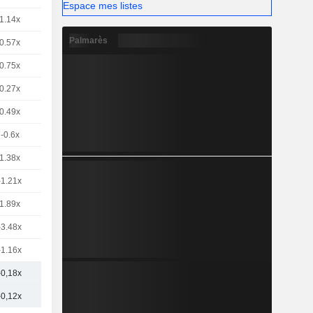
Espace mes listes
1.14x
Palmarès
0.57x
0.75x
0.27x
0.49x
-0.6x
1.38x
-1.21x
1.89x
-3.48x
-1.16x
-0,18x
-0,12x