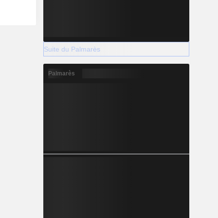
Suite du Palmarès
Palmarès