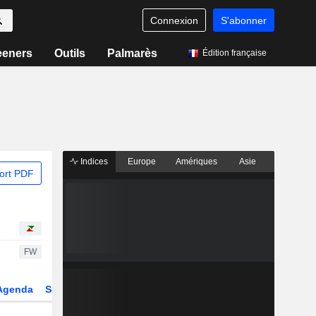
Connexion
S'abonner
eeners
Outils
Palmarès
Édition française
Indices
Europe
Amériques
Asie
ort PDF
FW
Agenda
Secteur
Dérivés