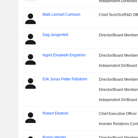
Independent Dir/Boar
Mats Lennart Carlsson
Chief Tech/Sci/R&D Off
Dag Jungenfelt
Director/Board Membe
Ingrid Elisabeth Engström
Director/Board Membe
Independent Dir/Boar
Erik Jonas Petter Fällström
Director/Board Membe
Director/Board Membe
Independent Dir/Boar
Robert Ekstrom
Chief Executive Officer
Investor Relations Cont
Ronny Wester
Director/Board Membe