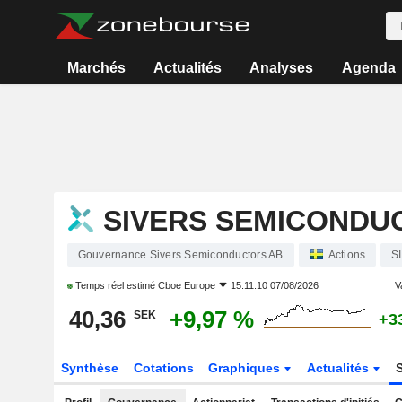
Marchés
Actualités
Analyses
Agenda
SIVERS SEMICONDU
Gouvernance Sivers Semiconductors AB
Actions
S
Temps réel estimé
Cboe Europe
15:11:10 07/08/2026
Va
40,36
+9,97 %
SEK
+3
Synthèse
Cotations
Graphiques
Actualités