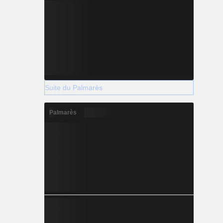
Suite du Palmarès
Palmarès