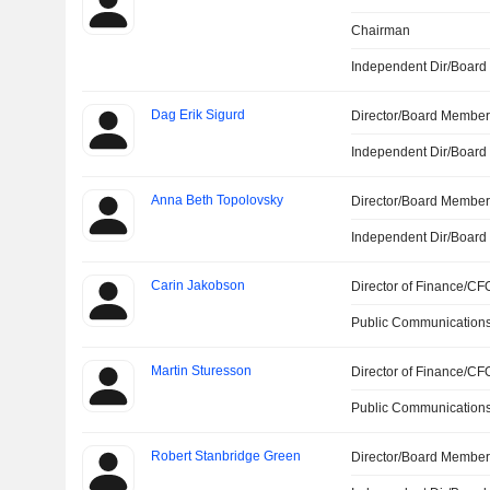
Chairman
Independent Dir/Boar
Dag Erik Sigurd
Director/Board Membe
Independent Dir/Boar
Anna Beth Topolovsky
Director/Board Membe
Independent Dir/Boar
Carin Jakobson
Director of Finance/CF
Public Communications
Martin Sturesson
Director of Finance/CF
Public Communications
Robert Stanbridge Green
Director/Board Membe