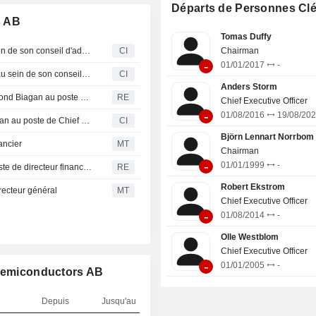
Départs de Personnes Cl
conducteurs dans les domaines d
s AB
ondes, des ondes millimétriques et
Tomas Duffy
conducteurs optiques. La société est
Sivers Semiconductors AB (publ) approuve la composition de son conseil d'administration
CI
Chairman
l’échelle mondiale.
-
01/01/2017
-
Sivers Semiconductors AB annonce des remaniements au sein de son conseil d'administration
CI
Anders Storm
Sivers Semiconductors annonce la nomination de Raymond Biagan au poste de Chief Revenue Officer
RE
Chief Executive Officer
-
01/08/2016
19/08/20
Sivers Semiconductors AB (publ) nomme Raymond Biagan au poste de Chief Revenue Officer à compter du 10 novembre 2025
CI
Björn Lennart Norrbom
ancier
MT
Chairman
-
01/01/1999
-
Sivers Semiconductors nomme Heine Thorsgaard au poste de directeur financier
RE
Robert Ekstrom
ecteur général
MT
Chief Executive Officer
-
01/08/2014
-
Olle Westblom
Chief Executive Officer
-
01/01/2005
-
 Semiconductors AB
Depuis
Jusqu'au