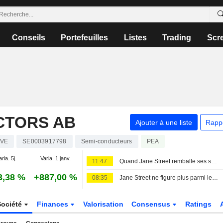
Conseils
Portefeuilles
Listes
Trading
Scr
CTORS AB
Ajouter à une liste
Rapp
IVE
SE0003917798
Semi-conducteurs
PEA
ria. 5j.
Varia. 1 janv.
11:47
Quand Jane Street remballe ses shorts sur Sivers Semiconductors
3,38 %
+887,00 %
08:35
Jane Street ne figure plus parmi les vendeurs à découvert déclarés de Sivers Semiconductors
Société
Finances
Valorisation
Consensus
Ratings