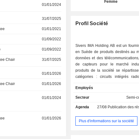
Femme
01/01/2024
31/07/2025
Profil Société
tee
01/01/2021
01/09/2022
Sivers IMA Holding AB est un fourni
e
01/09/2022
en Suède de produits destinés au 
données et des télécommunications,
ee Chair
31/07/2025
de capteurs pour le marché indus
produits de la société se répartisse
01/01/2026
catégories : circuits intégrés radi
(RFIC), modules radiofréquenc
ee Chair
01/01/2026
Employés
émetteurs-récepteurs ; capteurs rada
de signaux. Ces produits relèvent d
Secteur
Semi-c
01/01/2024
d'activité « Sans fil » et « Fibre op
Agenda
27/08
Publication des résultat
société exerce ses activités par l’in
de ses filiales en propriété exclusive
tee
01/01/2026
et CST Global, qui développent, fab
Plus d'informations sur la société
commercialisent des puces, des c
des modules et des sous-systèmes
basés sur une technologie propriétai