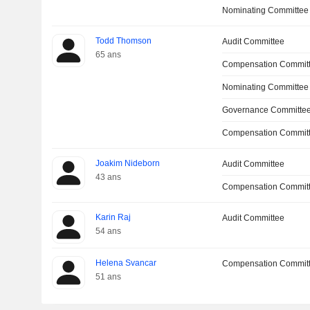
Nominating Committee
Todd Thomson
Audit Committee
65 ans
Compensation Commit
Nominating Committee
Governance Committe
Compensation Committ
Joakim Nideborn
Audit Committee
43 ans
Compensation Committ
Karin Raj
Audit Committee
54 ans
Helena Svancar
Compensation Commit
51 ans