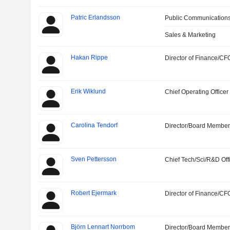
Patric Erlandsson
Public Communications
Sales & Marketing
Hakan Rippe
Director of Finance/CF
Erik Wiklund
Chief Operating Officer
Carolina Tendorf
Director/Board Membe
Sven Pettersson
Chief Tech/Sci/R&D Off
Robert Ejermark
Director of Finance/CF
Björn Lennart Norrbom
Director/Board Membe