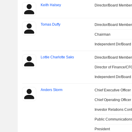
Keith Halsey
Director/Board Membe
Tomas Duffy
Director/Board Membe
Chairman
Independent Dir/Boar
Lottie Charlotte Saks
Director/Board Membe
Director of Finance/CF
Independent Dir/Boar
Anders Storm
Chief Executive Officer
Chief Operating Officer
Investor Relations Cont
Public Communications
President