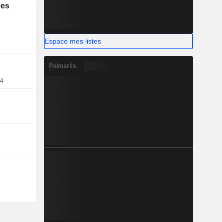
ées
es micro-
 des semi-
 présente à
Espace mes listes
Palmarès
24