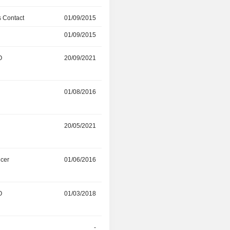
 Contact
01/09/2015
01/07/2023
01/09/2015
01/07/2023
O
20/09/2021
01/06/2023
01/08/2016
01/05/2023
r
20/05/2021
19/05/2022
icer
01/06/2016
01/05/2022
O
01/03/2018
20/09/2021
r
-
21/01/2021