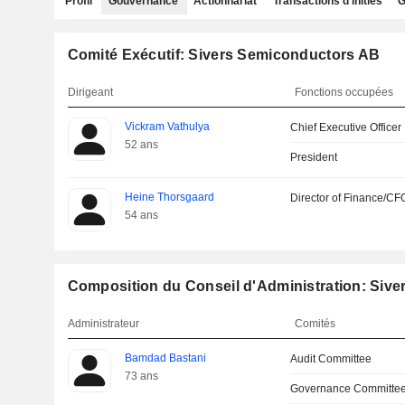
Profil
Gouvernance
Actionnariat
Transactions d'initiés
G
Comité Exécutif: Sivers Semiconductors AB
Dirigeant
Fonctions occupées
Vickram Vathulya
Chief Executive Officer
52 ans
President
Heine Thorsgaard
Director of Finance/CF
54 ans
Composition du Conseil d'Administration: Siv
Administrateur
Comités
Bamdad Bastani
Audit Committee
73 ans
Governance Committe