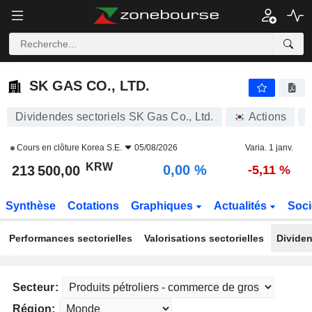
SK GAS CO., LTD.
213 500,00
₩
0,00 %
SK GAS CO., LTD.
Dividendes sectoriels SK Gas Co., Ltd.
Actions
Cours en clôture
Korea S.E.
05/08/2026
Varia. 1 janv.
KRW
0,00 %
213 500,00
-5,11 %
Synthèse
Cotations
Graphiques
Actualités
Soci
Performances sectorielles
Valorisations sectorielles
Dividen
Secteur:
Région: