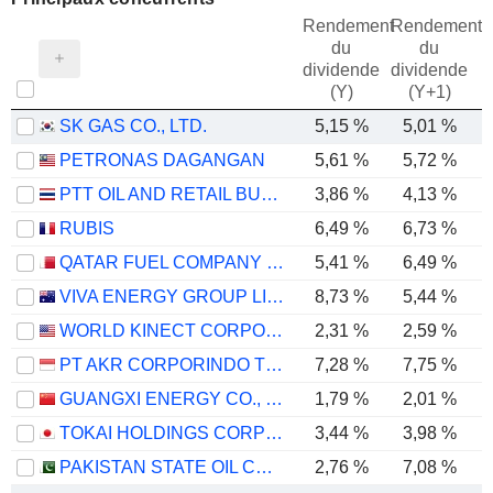
Rendement
Rendement
du
du
dividende
dividende
(Y)
(Y+1)
SK GAS CO., LTD.
5,15 %
5,01 %
PETRONAS DAGANGAN
5,61 %
5,72 %
PTT OIL AND RETAIL BUSINESS
3,86 %
4,13 %
RUBIS
6,49 %
6,73 %
QATAR FUEL COMPANY Q.P.S.C. ("WOQOD")
5,41 %
6,49 %
VIVA ENERGY GROUP LIMITED
8,73 %
5,44 %
WORLD KINECT CORPORATION
2,31 %
2,59 %
PT AKR CORPORINDO TBK
7,28 %
7,75 %
GUANGXI ENERGY CO., LTD.
1,79 %
2,01 %
TOKAI HOLDINGS CORPORATION
3,44 %
3,98 %
PAKISTAN STATE OIL COMPANY LIMITED
2,76 %
7,08 %