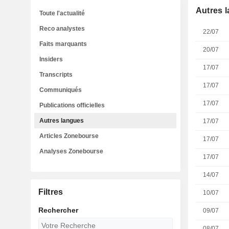
Autres 
Toute l'actualité
Reco analystes
22/07
Faits marquants
20/07
Insiders
17/07
Transcripts
17/07
Communiqués
17/07
Publications officielles
Autres langues
17/07
Articles Zonebourse
17/07
Analyses Zonebourse
17/07
14/07
Filtres
10/07
Rechercher
09/07
08/07