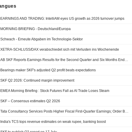
langues
EARNINGS AND TRADING: IntelliAM eyes US growth as 2026 turnover jumps
MORNING BRIEFING - Deutschland/Europa
Schwach - Erneute Abgaben im Technologie-Sektor
XETRA-SCHLUSS/DAX verabschiedet sich mit Verlusten ins Wochenende
AB SKF Reports Earnings Results for the Second Quarter and Six Months Ended June 30, 2026
Bearings maker SKF's adjusted Q2 profit beats expectations
SKF Q2 2026: Continued margin improvement
EMEA Morning Briefing : Stock Futures Fall as AI Trade Loses Steam
SKF – Consensus estimates Q2 2026
Tata Consultancy Services Posts Higher Fiscal First-Quarter Earnings; Order Book Shrinks
India's TCS tops revenue estimates on weak rupee, banking boost