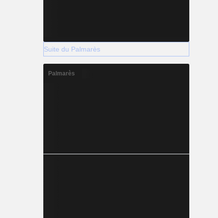
Suite du Palmarès
Palmarès