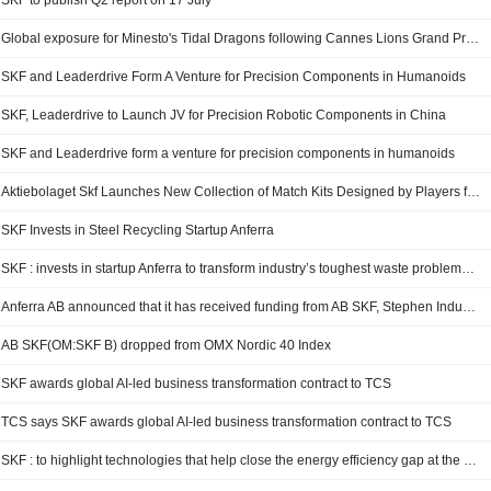
SKF to publish Q2 report on 17 July
Global exposure for Minesto's Tidal Dragons following Cannes Lions Grand Prix win
SKF and Leaderdrive Form A Venture for Precision Components in Humanoids
SKF, Leaderdrive to Launch JV for Precision Robotic Components in China
SKF and Leaderdrive form a venture for precision components in humanoids
Aktiebolaget Skf Launches New Collection of Match Kits Designed by Players for Players
SKF Invests in Steel Recycling Startup Anferra
SKF : invests in startup Anferra to transform industry’s toughest waste problems into circular resources
Anferra AB announced that it has received funding from AB SKF, Stephen Industries Inc Oy, Chalmers Ventures AB
AB SKF(OM:SKF B) dropped from OMX Nordic 40 Index
SKF awards global AI-led business transformation contract to TCS
TCS says SKF awards global AI-led business transformation contract to TCS
SKF : to highlight technologies that help close the energy efficiency gap at the Tech & Innovation Summit