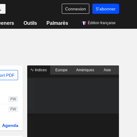
Connexion
S'abonner
eeners
Outils
Palmarès
Édition française
Indices
Europe
Amériques
Asie
ort PDF
FW
FW
Agenda
Secteur
Dérivés
Fonds et ETFs