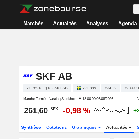
Marchés
Actualités
Analyses
Agenda
SKF AB
Autres langues SKF AB
Actions
SKF B
SE0000
Marché Fermé -
Nasdaq Stockholm
18:00:00 06/08/2026
V
261,60
-0,98 %
SEK
+
Synthèse
Cotations
Graphiques
Actualités