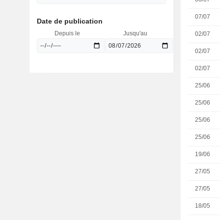
07/07
Date de publication
Depuis le
Jusqu'au
02/07
02/07
02/07
25/06
25/06
25/06
25/06
19/06
27/05
27/05
18/05