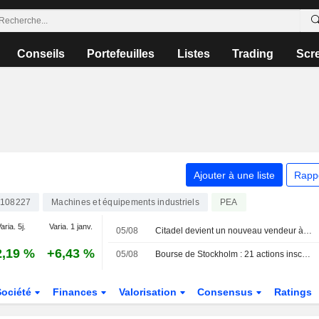
Conseils
Portefeuilles
Listes
Trading
Scr
Ajouter à une liste
Rapp
108227
Machines et équipements industriels
PEA
aria. 5j.
Varia. 1 janv.
05/08
Citadel devient un nouveau vendeur à découvert déclaré chez SKF
2,19 %
+6,43 %
05/08
Bourse de Stockholm : 21 actions inscrivent un nouveau plus haut sur 52 semaines ce jour
Société
Finances
Valorisation
Consensus
Ratings