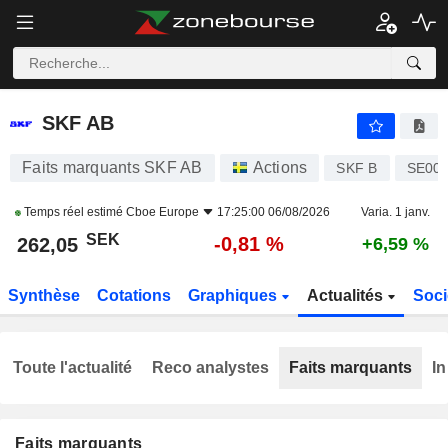
SKF AB
262,05
kr
-0,81 %
SKF AB
Faits marquants SKF AB
Actions
SKF B
SE00
Temps réel estimé
Cboe Europe
17:25:00 06/08/2026
Varia. 1 janv.
SEK
-0,81 %
262,05
+6,59 %
Synthèse
Cotations
Graphiques
Actualités
Soci
Toute l'actualité
Reco analystes
Faits marquants
In
Faits marquants