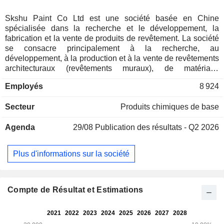
Skshu Paint Co Ltd est une société basée en Chine
spécialisée dans la recherche et le développement, la
fabrication et la vente de produits de revêtement. La société
se consacre principalement à la recherche, au
développement, à la production et à la vente de revêtements
architecturaux (revêtements muraux), de matériaux
d'étanchéité, de revêtements de sol, de matériaux d'isolation
Employés
8 924
thermique et de panneaux isolants intégrés, de revêtements
pour bois, d'adhésifs, de matériaux de base, de revêtements
Secteur
Produits chimiques de base
industriels et d'autres produits. La société propose des
peintures murales et des revêtements muraux pour la
Agenda
29/08
Publication des résultats - Q2 2026
maison. Les revêtements muraux pour la maison
comprennent la peinture artistique, la peinture au latex
standard Health Plus et la pierre métallique. Les
Plus d'informations sur la société
revêtements muraux techniques comprennent la peinture
multicolore, la peinture imitation pierre véritable, la pierre à
couleur constante, la peinture inorganique, ainsi que la
peinture thermoréfléchissante et thermo-isolante.
Compte de Résultat et Estimations