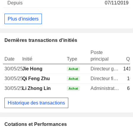
07/11/2019
Plus d'insiders
Dernières transactions d'initiés
Poste
Date
Initié
Type
principal
Qua
30/05/25
Jie Hong
Directeur general
141 
Achat
30/05/25
Qi Feng Zhu
Directeur financier
10
Achat
30/05/25
Li Zhong Lin
Administrateur
65
Achat
Historique des transactions
Cotations et Performances