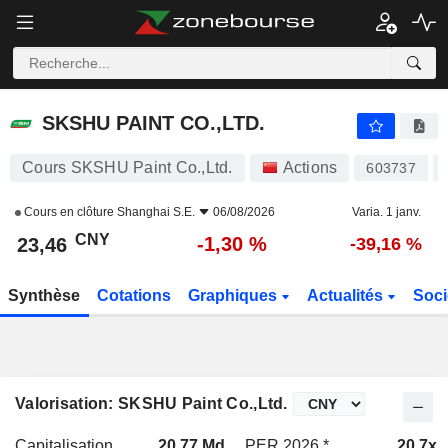
SKSHU PAINT CO.,LTD.
23,46
¥
-1,30 %
SKSHU PAINT CO.,LTD.
Cours SKSHU Paint Co.,Ltd.
Actions
603737
Cours en clôture
Shanghai S.E.
06/08/2026
Varia. 1 janv.
CNY
-1,30 %
23,46
-39,16 %
Synthèse
Cotations
Graphiques
Actualités
Soci
Valorisation: SKSHU Paint Co.,Ltd.
Capitalisation
20,77 Md
PER 2026 *
20,7x