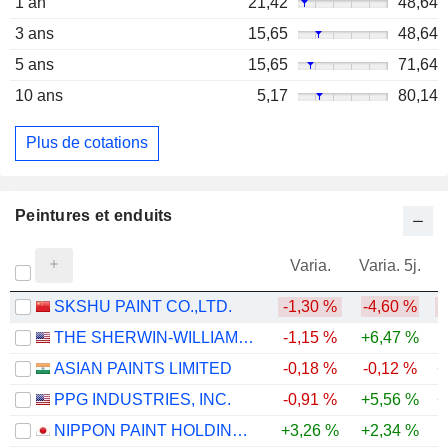
1 an
21,42
48,64
3 ans
15,65
48,64
5 ans
15,65
71,64
10 ans
5,17
80,14
Plus de cotations
Peintures et enduits
Varia.
Varia. 5j.
SKSHU PAINT CO.,LTD.
-1,30 %
-4,60 %
-
THE SHERWIN-WILLIAMS COMPANY
-1,15 %
+6,47 %
ASIAN PAINTS LIMITED
-0,18 %
-0,12 %
+
PPG INDUSTRIES, INC.
-0,91 %
+5,56 %
+
NIPPON PAINT HOLDINGS CO., LTD.
+3,26 %
+2,34 %