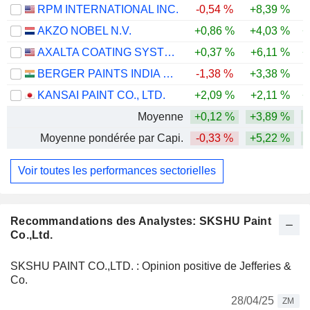
RPM INTERNATIONAL INC.
-0,54 %
+8,39 %
AKZO NOBEL N.V.
+0,86 %
+4,03 %
+
AXALTA COATING SYSTEMS LTD.
+0,37 %
+6,11 %
+
BERGER PAINTS INDIA LIMITED
-1,38 %
+3,38 %
KANSAI PAINT CO., LTD.
+2,09 %
+2,11 %
+
Moyenne
+0,12 %
+3,89 %
Moyenne pondérée par Capi.
-0,33 %
+5,22 %
Voir toutes les performances sectorielles
Recommandations des Analystes: SKSHU Paint
Co.,Ltd.
SKSHU PAINT CO.,LTD. : Opinion positive de Jefferies &
Co.
28/04/25
ZM