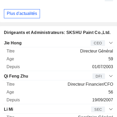
Plus d'actualités
Dirigeants et Administrateurs: SKSHU Paint Co.,Ltd.
Dirigeant
Titre
Age
Depuis
Jie Hong
CEO
Directeur Général
59
01/07/2003
Qi Feng Zhu
DFI
Directeur Financier/CFO
56
19/09/2007
Li Mi
SEC