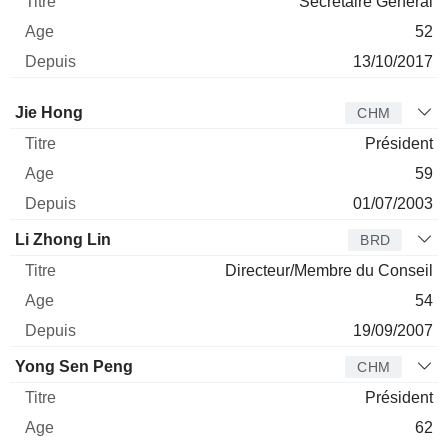
Secrétaire Général
52
13/10/2017
Administrateur
Titre
Age
Depuis
Jie Hong
CHM
Président
59
01/07/2003
Li Zhong Lin
BRD
Directeur/Membre du Conseil
54
19/09/2007
Yong Sen Peng
CHM
Président
62