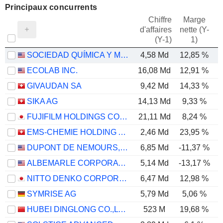
Principaux concurrents
Chiffre
Marge
d'affaires
nette (Y-
E
(Y-1)
1)
SOCIEDAD QUÍMICA Y MINERA DE CHILE S.A.
4,58 Md
12,85 %
ECOLAB INC.
16,08 Md
12,91 %
GIVAUDAN SA
9,42 Md
14,33 %
SIKA AG
14,13 Md
9,33 %
FUJIFILM HOLDINGS CORPORATION
21,11 Md
8,24 %
EMS-CHEMIE HOLDING AG
2,46 Md
23,95 %
DUPONT DE NEMOURS, INC.
6,85 Md
-11,37 %
ALBEMARLE CORPORATION
5,14 Md
-13,17 %
NITTO DENKO CORPORATION
6,47 Md
12,98 %
SYMRISE AG
5,79 Md
5,06 %
HUBEI DINGLONG CO.,LTD.
523 M
19,68 %