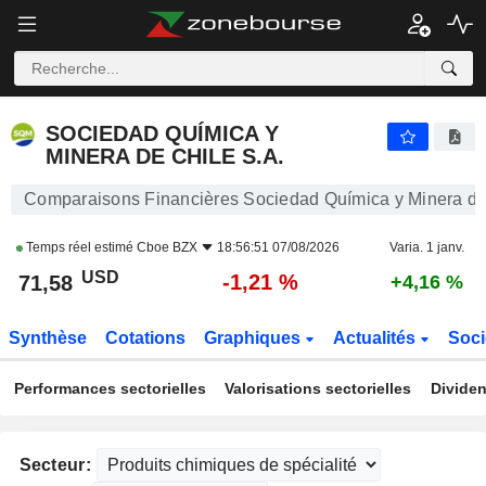
SOCIEDAD QUÍMICA Y MINERA DE CHILE S.A.
71,58
$
-1,21 %
SOCIEDAD QUÍMICA Y
MINERA DE CHILE S.A.
Comparaisons Financières Sociedad Química y Minera de
Temps réel estimé
Cboe BZX
18:56:51 07/08/2026
Varia. 1 janv.
USD
-1,21 %
71,58
+4,16 %
Synthèse
Cotations
Graphiques
Actualités
Soci
Performances sectorielles
Valorisations sectorielles
Dividen
Secteur: