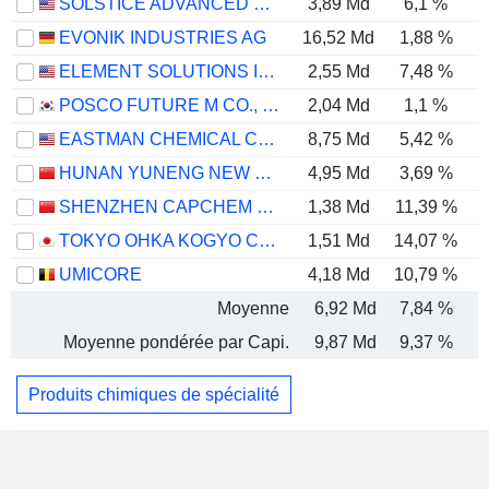
SOLSTICE ADVANCED MATERIALS, INC.
3,89 Md
6,1 %
EVONIK INDUSTRIES AG
16,52 Md
1,88 %
ELEMENT SOLUTIONS INC
2,55 Md
7,48 %
POSCO FUTURE M CO., LTD.
2,04 Md
1,1 %
EASTMAN CHEMICAL COMPANY
8,75 Md
5,42 %
HUNAN YUNENG NEW ENERGY BATTERY MATERIAL CO.,LTD.
4,95 Md
3,69 %
SHENZHEN CAPCHEM TECHNOLOGY CO., LTD.
1,38 Md
11,39 %
TOKYO OHKA KOGYO CO., LTD.
1,51 Md
14,07 %
UMICORE
4,18 Md
10,79 %
Moyenne
6,92 Md
7,84 %
Moyenne pondérée par Capi.
9,87 Md
9,37 %
Produits chimiques de spécialité