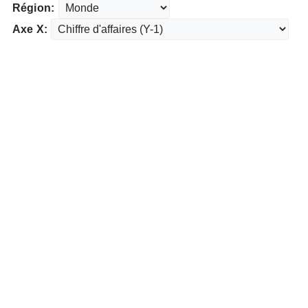
Région:
Axe X: