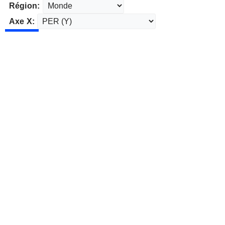
Région:
Axe X: