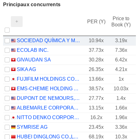
Principaux concurrents
Price to
PER (Y)
Book (Y)
SOCIEDAD QUÍMICA Y MINERA DE CHILE S.A.
10.94x
3.19x
ECOLAB INC.
37.73x
7.36x
GIVAUDAN SA
30.28x
6.42x
SIKA AG
26.35x
4.21x
FUJIFILM HOLDINGS CORPORATION
13.66x
1x
EMS-CHEMIE HOLDING AG
38.57x
10.03x
DUPONT DE NEMOURS, INC.
27.77x
1.4x
ALBEMARLE CORPORATION
13.15x
1.66x
NITTO DENKO CORPORATION
16.2x
1.96x
SYMRISE AG
23.45x
3.36x
HUBEI DINGLONG CO.,LTD.
68.19x
10.3x