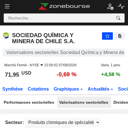
SOCIEDAD QUÍMICA Y MINERA DE CHILE S.A.
71,95
$
-0,69 %
SOCIEDAD QUÍMICA Y
MINERA DE CHILE S.A.
Valorisations sectorielles Sociedad Química y Minera de C
Marché Fermé -
NYSE
22:00:02 07/08/2026
Varia. 1 janv.
USD
-0,69 %
71,95
+4,58 %
Synthèse
Cotations
Graphiques
Actualités
Soci
Performances sectorielles
Valorisations sectorielles
Dividen
Secteur: