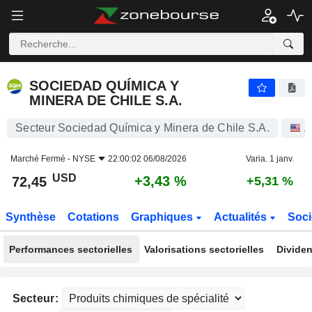
SOCIEDAD QUÍMICA Y MINERA DE CHILE S.A.
72,45
$
+3,43 %
SOCIEDAD QUÍMICA Y
MINERA DE CHILE S.A.
Secteur Sociedad Química y Minera de Chile S.A.
A
Marché Fermé -
NYSE
22:00:02 06/08/2026
Varia. 1 janv.
USD
+3,43 %
72,45
+5,31 %
Synthèse
Cotations
Graphiques
Actualités
Soci
Performances sectorielles
Valorisations sectorielles
Dividen
Secteur: