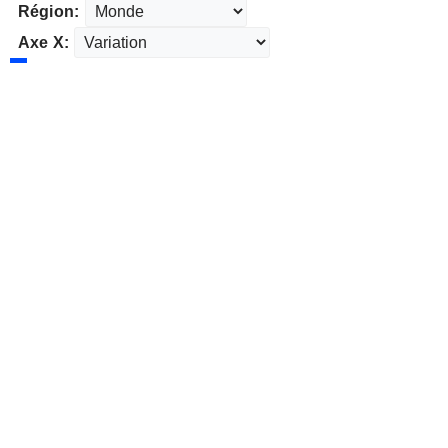
Région:
Axe X: