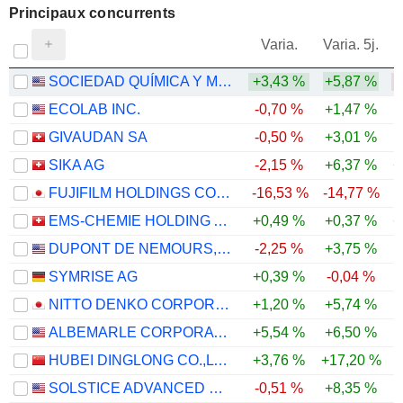
Principaux concurrents
V
Varia.
Varia. 5j.
SOCIEDAD QUÍMICA Y MINERA DE CHILE S.A.
+3,43 %
+5,87 %
ECOLAB INC.
-0,70 %
+1,47 %
GIVAUDAN SA
-0,50 %
+3,01 %
SIKA AG
-2,15 %
+6,37 %
+
FUJIFILM HOLDINGS CORPORATION
-16,53 %
-14,77 %
-
EMS-CHEMIE HOLDING AG
+0,49 %
+0,37 %
+
DUPONT DE NEMOURS, INC.
-2,25 %
+3,75 %
SYMRISE AG
+0,39 %
-0,04 %
NITTO DENKO CORPORATION
+1,20 %
+5,74 %
ALBEMARLE CORPORATION
+5,54 %
+6,50 %
HUBEI DINGLONG CO.,LTD.
+3,76 %
+17,20 %
-
SOLSTICE ADVANCED MATERIALS, INC.
-0,51 %
+8,35 %