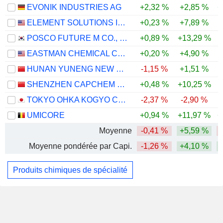
EVONIK INDUSTRIES AG
+2,32 %
+2,85 %
+
ELEMENT SOLUTIONS INC
+0,23 %
+7,89 %
POSCO FUTURE M CO., LTD.
+0,89 %
+13,29 %
EASTMAN CHEMICAL COMPANY
+0,20 %
+4,90 %
HUNAN YUNENG NEW ENERGY BATTERY MATERIAL CO.,LTD.
-1,15 %
+1,51 %
-
SHENZHEN CAPCHEM TECHNOLOGY CO., LTD.
+0,48 %
+10,25 %
-
TOKYO OHKA KOGYO CO., LTD.
-2,37 %
-2,90 %
-
UMICORE
+0,94 %
+11,97 %
+
Moyenne
-0,41 %
+5,59 %
Moyenne pondérée par Capi.
-1,26 %
+4,10 %
Produits chimiques de spécialité