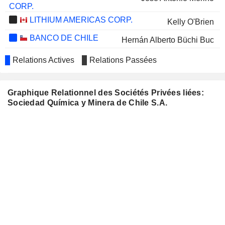
CORP.
LITHIUM AMERICAS CORP.
Kelly O'Brien
BANCO DE CHILE
Hernán Alberto Büchi Buc
EMPRESAS
Patricio de Solminihac Tampier
Relations Actives
Relations Passées
CMPC S.A.
Juan Gerardo Jofré Miranda
EMBOTELLADORA
Graphique Relationnel des Sociétés Privées liées:
Georges Antoine de Bourguignon Arndt
ANDINA S.A.
Sociedad Química y Minera de Chile S.A.
ENAEX S.A.
Alberto Salas Muñoz
COMPAÑÍA SUD
Hernán Alberto Büchi Buc
AMERICANA DE
VAPORES S.A.
MELON S.A.
Patricio de Solminihac Tampier
MINSUR S.A.
Patricio de Solminihac Tampier
PARQUE
Fernando Rodolfo Massú Tare
ARAUCO S.A.
INVERCAP S.A.