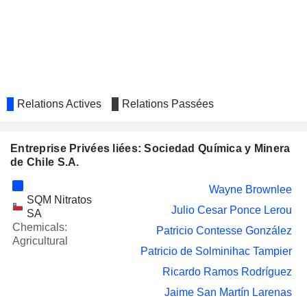
Patricio Contesse Fica
SOQUIMICH
Luis Eugenio Ponce Lerou
COMERCIAL S.A.
Gerardo Andrés Illanes González
Macarena Briseño Correa
INSTITUTO DE
Juan Antonio Guzmán Molinari
DIAGNÓSTICO S.A.
Relations Actives
Relations Passées
RIPLEY CORP S.A.
Laurence Golborne Riveros
G11 RESOURCES
Entreprise Privées liées: Sociedad Química y Minera
José Antonio Merino
LIMITED
de Chile S.A.
LATAM AIRLINES GROUP
Antonio Gil Nievas
Wayne Brownlee
S.A.
SQM Nitratos
Julio Cesar Ponce Lerou
GALAN
SA
Daniel Guillermo Jiménez Schuster
LITHIUM LIMITED
Chemicals:
Patricio Contesse González
Agricultural
CENCOSUD
Eduardo Novoa Castellón
Patricio de Solminihac Tampier
SHOPPING S.A.
Ricardo Ramos Rodríguez
NITRATOS DE CHILE
Patricio Contesse Fica
S.A.
Jaime San Martín Larenas