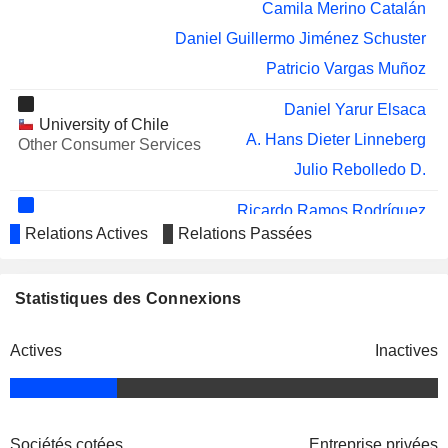
ENEL CHILE S.A.
Gina Ocqueteau Tacchini
Camila Merino Catalán
WESTERN RESOURCES CORP.
Daniel Guillermo Jiménez Schuster
Mark Fracchia
Patricio Vargas Muñoz
KORE POTASH PLC
Wouter Pulinx
SOFGEN PHARMA S.A.
Daniel Yarur Elsaca
Patricio Vargas Muñoz
University of Chile
A. Hans Dieter Linneberg
Other Consumer Services
ZYUS LIFE SCIENCES
Wayne Brownlee
CORPORATION
Julio Rebolledo D.
Ricardo Ramos Rodríguez
SQM Europe NV
Relations Actives
Relations Passées
Gerardo Andrés Illanes González
Wholesale
Distributors
Statistiques des Connexions
Patricio Contesse González
Servicios
Patricio de Solminihac Tampier
Integrales de
Actives
Inactives
Transitos y
Ricardo Ramos Rodríguez
Transferencias
Luis Eugenio Ponce Lerou
SA
Jaime San Martín Larenas
Sociétés cotées
Entreprise privées