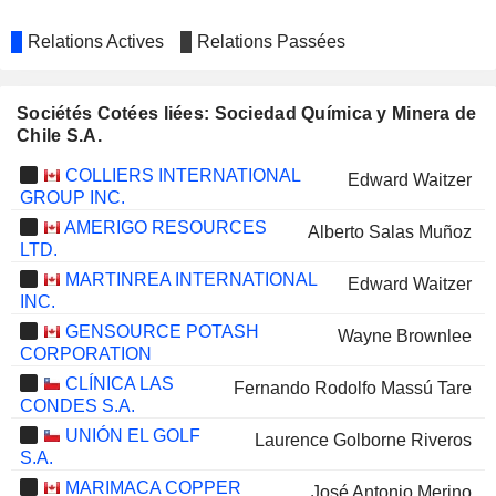
Relations Actives
Relations Passées
Sociétés Cotées liées: Sociedad Química y Minera de
Chile S.A.
COLLIERS INTERNATIONAL
Edward Waitzer
GROUP INC.
AMERIGO RESOURCES
Alberto Salas Muñoz
LTD.
MARTINREA INTERNATIONAL
Edward Waitzer
INC.
GENSOURCE POTASH
Wayne Brownlee
CORPORATION
CLÍNICA LAS
Fernando Rodolfo Massú Tare
CONDES S.A.
UNIÓN EL GOLF
Laurence Golborne Riveros
S.A.
MARIMACA COPPER
José Antonio Merino