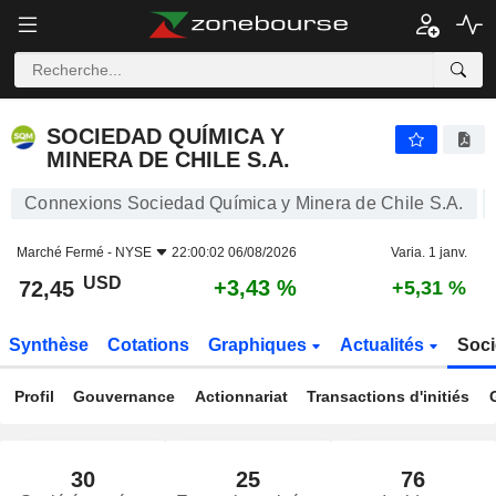
SOCIEDAD QUÍMICA Y MINERA DE CHILE S.A.
72,45
$
+3,43 %
SOCIEDAD QUÍMICA Y
MINERA DE CHILE S.A.
Connexions Sociedad Química y Minera de Chile S.A.
Marché Fermé -
NYSE
22:00:02 06/08/2026
Varia. 1 janv.
USD
+3,43 %
72,45
+5,31 %
Synthèse
Cotations
Graphiques
Actualités
Soci
Profil
Gouvernance
Actionnariat
Transactions d'initiés
30
25
76