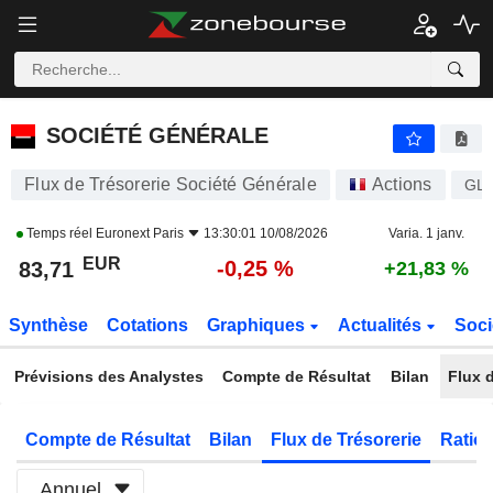
SOCIÉTÉ GÉNÉRALE
83,71
€
-0,25 %
SOCIÉTÉ GÉNÉRALE
Flux de Trésorerie Société Générale
Actions
GL
Temps réel
Euronext Paris
13:30:01 10/08/2026
Varia. 1 janv.
EUR
-0,25 %
83,71
+21,83 %
Synthèse
Cotations
Graphiques
Actualités
Soci
Prévisions des Analystes
Compte de Résultat
Bilan
Flux d
Compte de Résultat
Bilan
Flux de Trésorerie
Ratios
Annuel