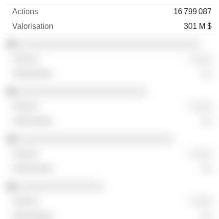
16 799 087
301 M $
░░░░░░░░░░░░░░░░░░░░░░░░░░░░░░░░░░
░ ░░░
░░
░░░░░░░░░░░░░░░░░░░░░░░░
░ ░░░
░░
░░░░░░░░░░░░░░░░░░░░░░░░░░░░░
░ ░░░
░░
░░░░░░░░░░░░░░░░
░ ░░░
░░