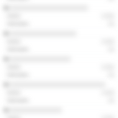
░░░░░░░░░░░░░░░░░░░░░░░░░░░
░ ░░░
░░
░░░░░░░░░░░░░░░░░░░░░░░
░ ░░░
░░
░░░░░░░░░░░░░░░░░░░░░
░ ░░░
░░
░░░░░░░░░░░░░░░░░░░░░░░░░░░░░░░░░
░ ░░░
░░
░░░░░░░░░░░░░░░░░░