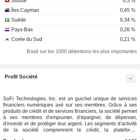
Suisse
0,5 %
Îles Cayman
0,45 %
Suède
0,34 %
Pays-Bas
0,26 %
Corée du Sud
0,21 %
Danemark
0,21 %
Basé sur les 1000 détentions les plus importantes
Irlande
0,1 %
Allemagne
0,07 %
Profil Société
Chypre
0,03 %
Finlande
0,03 %
Italie
0,02 %
SoFi Technologies, Inc. est un guichet unique de services
financiers numériques axé sur ses membres. Grâce à ses
Luxembourg
0,02 %
produits de crédit et de services financiers, la société permet
Israël
0,02 %
à ses membres d'emprunter, d'épargner, de dépenser,
d'investir et de protéger leur argent. Les segments d'activité
Hong Kong
0,01 %
de la société comprennent le crédit, la plateforme
technologique et les services financiers. Le segment Crédit
Autriche
0,01 %