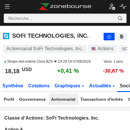
SOFI TECHNOLOGIES, INC.
18,18
$
+0,41 %
SOFI TECHNOLOGIES, INC.
Actionnariat SoFi Technologies, Inc.
Actions
SOF
Temps réel estimé
Cboe BZX
19:29:19 07/08/2026
Varia. 1 janv.
USD
+0,41 %
18,18
-30,67 %
Synthèse
Cotations
Graphiques
Actualités
Soci
Profil
Gouvernance
Actionnariat
Transactions d'initiés
Classe d'Actions: SoFi Technologies, Inc.
Flottant
Action A