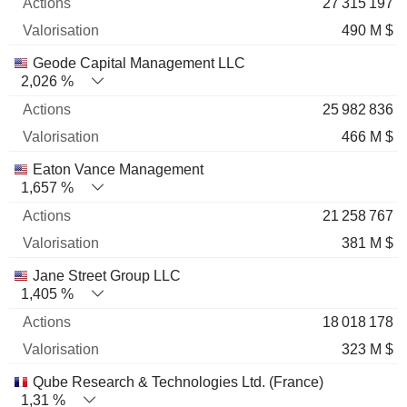
27 315 197
490 M $
Geode Capital Management LLC
2,026 %
25 982 836
466 M $
Eaton Vance Management
1,657 %
21 258 767
381 M $
Jane Street Group LLC
1,405 %
18 018 178
323 M $
Qube Research & Technologies Ltd. (France)
1,31 %