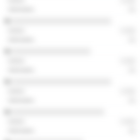
░ ░░░
░░
░░░░░░░░░░░░░░░░░░░░░░░░░░░░░
░ ░░░
░░
░░░░░░░░░░░░░░░░░░░░░░░
░ ░░░
░░
░░░░░░░░░░░░░░░░░░░░░░░░░░░░░
░ ░░░
░░
░░░░░░░░░░░░░░░░░░░░░░░░░░░
░ ░░░
░░