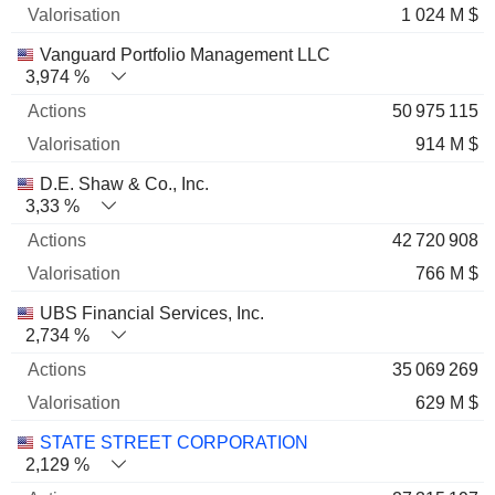
1 024 M $
Vanguard Portfolio Management LLC
3,974 %
50 975 115
914 M $
D.E. Shaw & Co., Inc.
3,33 %
42 720 908
766 M $
UBS Financial Services, Inc.
2,734 %
35 069 269
629 M $
STATE STREET CORPORATION
2,129 %