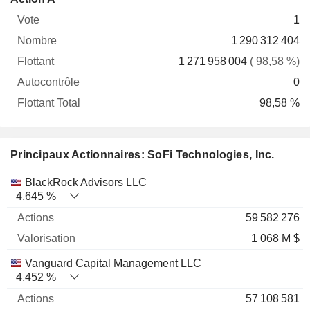
Vote
Nombre
Flottant
Autocontrôle
Total
1
1 290 312 404
1 271 958 004
( 98,58 %)
0
98,58 %
Principaux Actionnaires: SoFi Technologies, Inc.
Nom
Actions
%
Valorisation
BlackRock Advisors LLC
4,645 %
59 582 276
1 068 M $
Vanguard Capital Management LLC
4,452 %
57 108 581