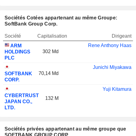
Sociétés Cotées appartenant au même Groupe:
SoftBank Group Corp.
Société
Capitalisation
Dirigeant
Rene Anthony Haas
ARM
302 Md
HOLDINGS
PLC
Junichi Miyakawa
70,14 Md
SOFTBANK
CORP.
Yuji Kitamura
CYBERTRUST
132 M
JAPAN CO.,
LTD.
Sociétés privées appartenant au même groupe que
SOFTBANK GROUP CORP.