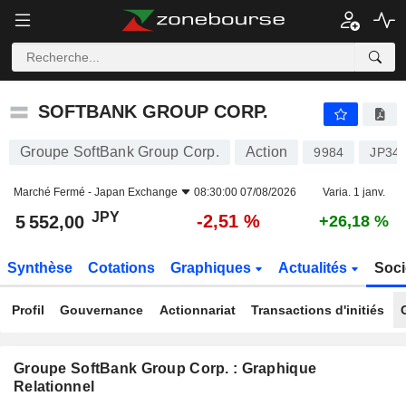
SOFTBANK GROUP CORP.
5 552,00
¥
-2,51 %
SOFTBANK GROUP CORP.
Groupe SoftBank Group Corp.
Action
9984
JP34
Marché Fermé -
Japan Exchange
08:30:00 07/08/2026
Varia. 1 janv.
JPY
-2,51 %
5 552,00
+26,18 %
Synthèse
Cotations
Graphiques
Actualités
Soci
Profil
Gouvernance
Actionnariat
Transactions d'initiés
Groupe SoftBank Group Corp. : Graphique
Relationnel