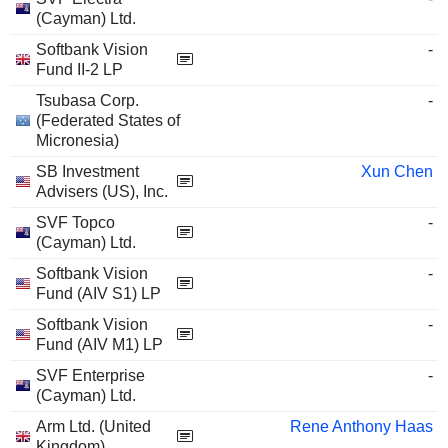
(Cayman) Ltd.
Softbank Vision
-
Fund II-2 LP
Tsubasa Corp.
-
(Federated States of
Micronesia)
SB Investment
Xun Chen
Advisers (US), Inc.
SVF Topco
-
(Cayman) Ltd.
Softbank Vision
-
Fund (AIV S1) LP
Softbank Vision
-
Fund (AIV M1) LP
SVF Enterprise
-
(Cayman) Ltd.
Arm Ltd. (United
Rene Anthony Haas
Kingdom)