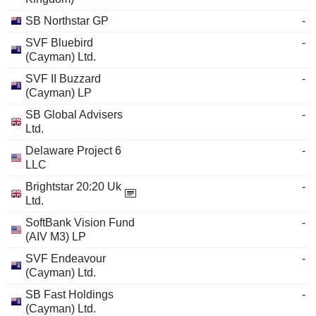
SB Northstar GP
-
SVF Bluebird
-
(Cayman) Ltd.
SVF II Buzzard
-
(Cayman) LP
SB Global Advisers
-
Ltd.
Delaware Project 6
-
LLC
Brightstar 20:20 Uk
-
Ltd.
SoftBank Vision Fund
-
(AIV M3) LP
SVF Endeavour
-
(Cayman) Ltd.
SB Fast Holdings
-
(Cayman) Ltd.