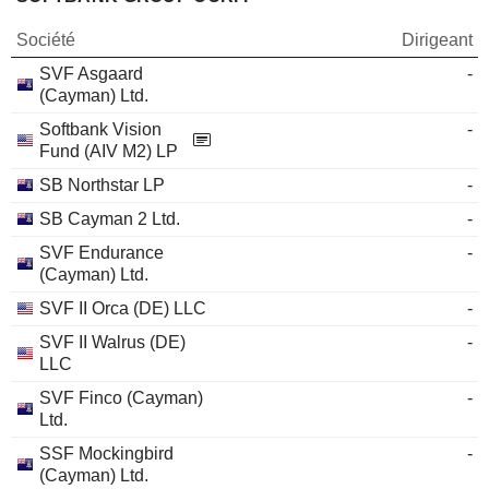
Société
Dirigeant
SVF Asgaard
-
(Cayman) Ltd.
Softbank Vision
-
Fund (AIV M2) LP
SB Northstar LP
-
SB Cayman 2 Ltd.
-
SVF Endurance
-
(Cayman) Ltd.
SVF II Orca (DE) LLC
-
SVF II Walrus (DE)
-
LLC
SVF Finco (Cayman)
-
Ltd.
SSF Mockingbird
-
(Cayman) Ltd.