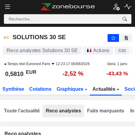
SOLUTIONS 30 SE
0,5810
€
-2,52 %
SOLUTIONS 30 SE
Reco analystes Solutions 30 SE
Actions
S30
Temps réel
Euronext Paris
12:23:17 06/08/2026
Varia. 1 janv.
EUR
-2,52 %
0,5810
-43,43 %
Synthèse
Cotations
Graphiques
Actualités
Soci
Toute l'actualité
Reco analystes
Faits marquants
In
Reco analystes