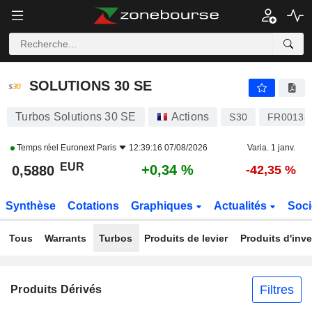
SOLUTIONS 30 SE
0,5880
€
+0,34 %
SOLUTIONS 30 SE
Turbos Solutions 30 SE
Actions
S30
FR00133
Temps réel
Euronext Paris
12:39:16 07/08/2026
Varia. 1 janv.
EUR
+0,34 %
0,5880
-42,35 %
Synthèse
Cotations
Graphiques
Actualités
Soci
Tous
Warrants
Turbos
Produits de levier
Produits d'inv
Filtres
Produits Dérivés