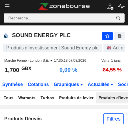
SOUND ENERGY PLC
1,700
p
0,00 %
SOUND ENERGY PLC
Produits d'investissement Sound Energy plc
Action
Marché Fermé -
London S.E.
17:35:13 07/08/2026
Varia. 1 janv.
GBX
0,00 %
1,700
-84,55 %
Synthèse
Cotations
Graphiques
Actualités
Soci
Tous
Warrants
Turbos
Produits de levier
Produits d'inv
Filtres
Produits Dérivés