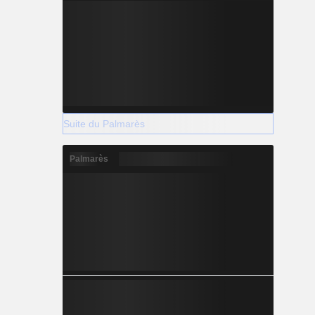
Suite du Palmarès
Palmarès