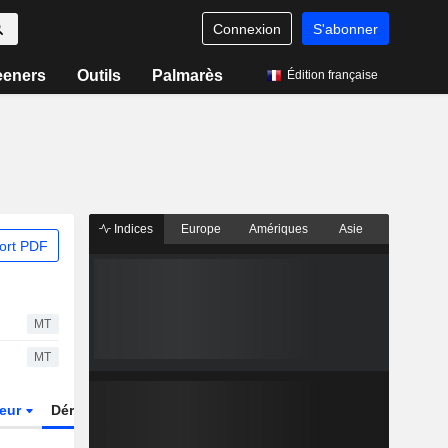
Connexion
S'abonner
eeners
Outils
Palmarès
Édition française
Indices
Europe
Amériques
Asie
ort PDF
MT
MT
teur
Dérivés