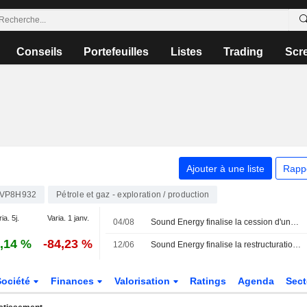
Conseils
Portefeuilles
Listes
Trading
Scr
Ajouter à une liste
Rapp
VP8H932
Pétrole et gaz - exploration / production
ia. 5j.
Varia. 1 janv.
04/08
Sound Energy finalise la cession d'une filiale à un groupe minier au Maroc
,14 %
-84,23 %
12/06
Sound Energy finalise la restructuration de sa dette obligataire
Société
Finances
Valorisation
Ratings
Agenda
Sec