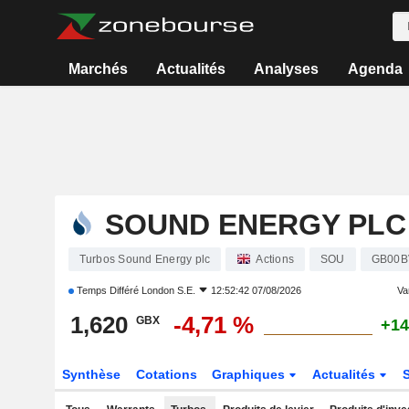
Marchés
Actualités
Analyses
Agenda
SOUND ENERGY PLC
Turbos Sound Energy plc
Actions
SOU
GB00B
Temps Différé
London S.E.
12:52:42 07/08/2026
Var
1,620
-4,71 %
GBX
+14
Synthèse
Cotations
Graphiques
Actualités