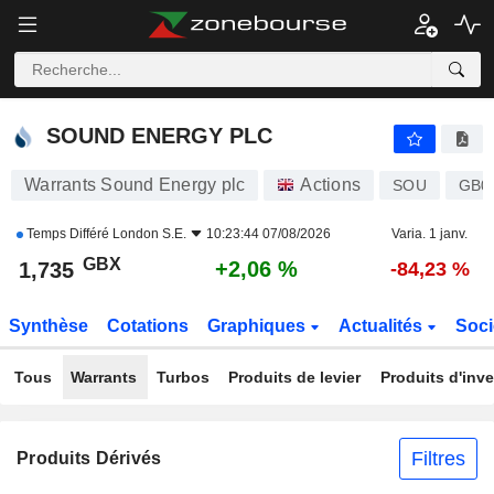
SOUND ENERGY PLC
1,735
p
+2,06 %
SOUND ENERGY PLC
Warrants Sound Energy plc
Actions
SOU
GB0
Temps Différé
London S.E.
10:23:44 07/08/2026
Varia. 1 janv.
GBX
+2,06 %
1,735
-84,23 %
Synthèse
Cotations
Graphiques
Actualités
Soci
Tous
Warrants
Turbos
Produits de levier
Produits d'inv
Filtres
Produits Dérivés