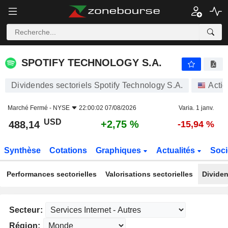
SPOTIFY TECHNOLOGY S.A.
488,14
$
+2,75 %
SPOTIFY TECHNOLOGY S.A.
Dividendes sectoriels Spotify Technology S.A.
Acti
Marché Fermé -
NYSE
22:00:02 07/08/2026
Varia. 1 janv.
USD
+2,75 %
488,14
-15,94 %
Synthèse
Cotations
Graphiques
Actualités
Soci
Performances sectorielles
Valorisations sectorielles
Dividen
Secteur:
Région: