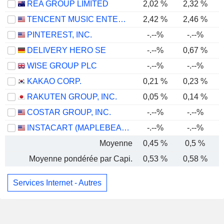
REA GROUP LIMITED
2,02 %
2,32 %
TENCENT MUSIC ENTERTAINMENT GROUP
2,42 %
2,46 %
PINTEREST, INC.
-.--%
-.--%
DELIVERY HERO SE
-.--%
0,67 %
WISE GROUP PLC
-.--%
-.--%
KAKAO CORP.
0,21 %
0,23 %
RAKUTEN GROUP, INC.
0,05 %
0,14 %
COSTAR GROUP, INC.
-.--%
-.--%
INSTACART (MAPLEBEAR)
-.--%
-.--%
Moyenne
0,45 %
0,5 %
Moyenne pondérée par Capi.
0,53 %
0,58 %
Services Internet - Autres