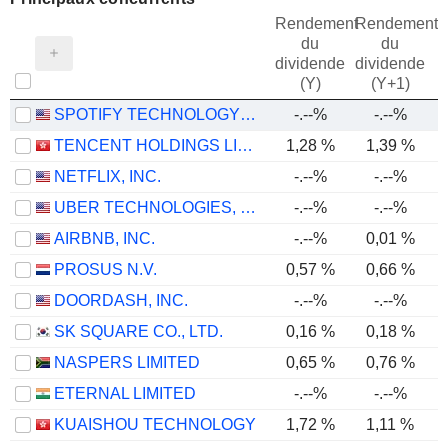
Rendement
Rendement
du
du
dividende
dividende
(Y)
(Y+1)
SPOTIFY TECHNOLOGY S.A.
-.--%
-.--%
TENCENT HOLDINGS LIMITED
1,28 %
1,39 %
NETFLIX, INC.
-.--%
-.--%
UBER TECHNOLOGIES, INC.
-.--%
-.--%
AIRBNB, INC.
-.--%
0,01 %
PROSUS N.V.
0,57 %
0,66 %
DOORDASH, INC.
-.--%
-.--%
SK SQUARE CO., LTD.
0,16 %
0,18 %
NASPERS LIMITED
0,65 %
0,76 %
ETERNAL LIMITED
-.--%
-.--%
KUAISHOU TECHNOLOGY
1,72 %
1,11 %