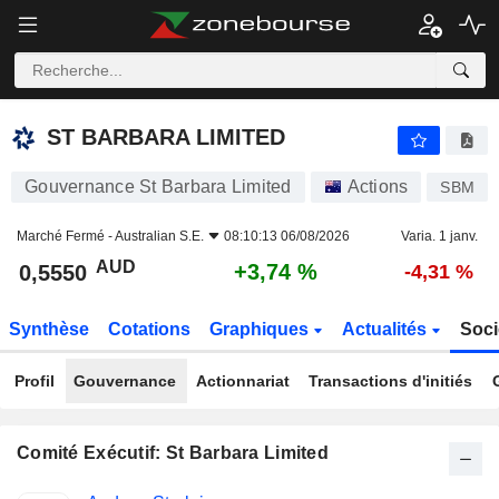
ST BARBARA LIMITED
0,5550
$
+3,74 %
ST BARBARA LIMITED
Gouvernance St Barbara Limited
Actions
SBM
Marché Fermé -
Australian S.E.
08:10:13 06/08/2026
Varia. 1 janv.
AUD
+3,74 %
0,5550
-4,31 %
Synthèse
Cotations
Graphiques
Actualités
Soci
Profil
Gouvernance
Actionnariat
Transactions d'initiés
Comité Exécutif: St Barbara Limited
Fonctions