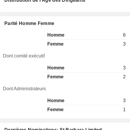
Distribution de l'Âge des Dirigeants
Parité Homme Femme
Homme
6
Femme
3
Dont comité exécutif
Homme
3
Femme
2
Dont Administrateurs
Homme
3
Femme
1
Dernières Nominations: St Barbara Limited