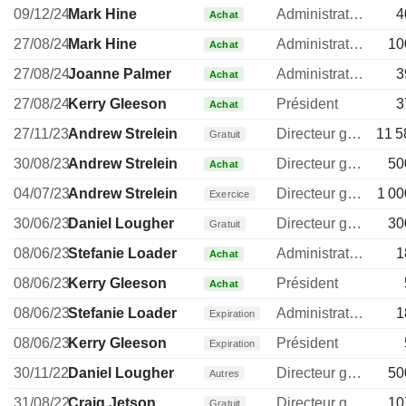
09/12/24
Mark Hine
Administrateur
4
Achat
27/08/24
Mark Hine
Administrateur
10
Achat
27/08/24
Joanne Palmer
Administrateur
3
Achat
27/08/24
Kerry Gleeson
Président
3
Achat
27/11/23
Andrew Strelein
Directeur general
11 5
Gratuit
30/08/23
Andrew Strelein
Directeur general
50
Achat
04/07/23
Andrew Strelein
Directeur general
1 00
Exercice
30/06/23
Daniel Lougher
Directeur general
30
Gratuit
08/06/23
Stefanie Loader
Administrateur
1
Achat
08/06/23
Kerry Gleeson
Président
Achat
08/06/23
Stefanie Loader
Administrateur
1
Expiration
08/06/23
Kerry Gleeson
Président
Expiration
30/11/22
Daniel Lougher
Directeur general
50
Autres
31/08/22
Craig Jetson
Directeur general
10
Gratuit