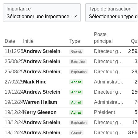
Importance
Type de transaction
Sélectionner une importance
Sélectionner un type d
Poste
Date
Initié
Type
principal
Qua
11/12/25
Andrew Strelein
Directeur general
2 59
Gratuit
25/08/25
Andrew Strelein
Directeur general
3
Exercice
25/08/25
Andrew Strelein
Directeur general
29
Expiration
27/02/25
Mark Hine
Administrateur
2
Achat
19/12/24
Andrew Strelein
Directeur general
25
Achat
19/12/24
Warren Hallam
Administrateur
7
Achat
19/12/24
Kerry Gleeson
Président
5
Achat
18/12/24
Andrew Strelein
Directeur general
17
Expiration
18/12/24
Andrew Strelein
Directeur general
3 86
Gratuit