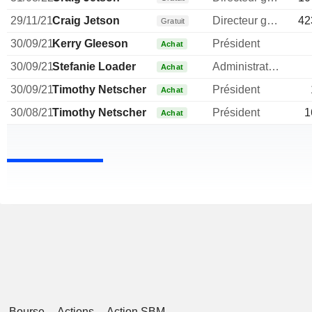
29/11/21
Craig Jetson
Directeur general
42
Gratuit
30/09/21
Kerry Gleeson
Président
Achat
30/09/21
Stefanie Loader
Administrateur
Achat
30/09/21
Timothy Netscher
Président
Achat
30/08/21
Timothy Netscher
Président
1
Achat
Bourse
Actions
Action SBM