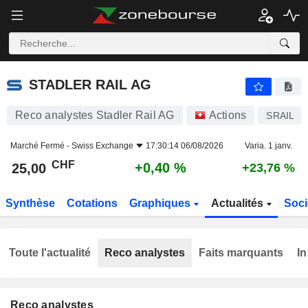
STADLER RAIL AG
25,00
CHF
+0,40 %
STADLER RAIL AG
Reco analystes Stadler Rail AG
Actions
SRAIL
Marché Fermé -
Swiss Exchange
17:30:14 06/08/2026
Varia. 1 janv.
CHF
+0,40 %
25,00
+23,76 %
Synthèse
Cotations
Graphiques
Actualités
Soci
Toute l'actualité
Reco analystes
Faits marquants
In
Reco analystes