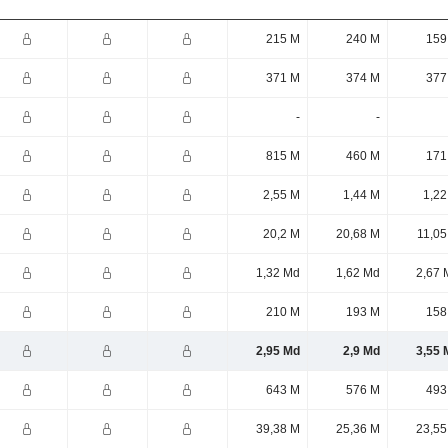
215 M
240 M
159
371 M
374 M
377
-
-
815 M
460 M
171
2,55 M
1,44 M
1,22
20,2 M
20,68 M
11,05
1,32 Md
1,62 Md
2,67 
210 M
193 M
158
2,95 Md
2,9 Md
3,55 
643 M
576 M
493
39,38 M
25,36 M
23,55