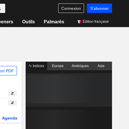
Connexion
S'abonner
eeners
Outils
Palmarès
Édition française
Indices
Europe
Amériques
Asie
ort PDF
Agenda
Secteur
Dérivés
Fonds et ETFs