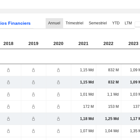
ios Financiers
Annuel
Trimestriel
Semestriel
YTD
LTM
2018
2019
2020
2021
2022
2023
1,15 Md
832 M
1,09 
1,15 Md
832 M
1,09 
1,01 Md
1,1 Md
1,03 
172 M
153 M
137
1,18 Md
1,25 Md
1,17 
1,07 Md
1,04 Md
1,35 