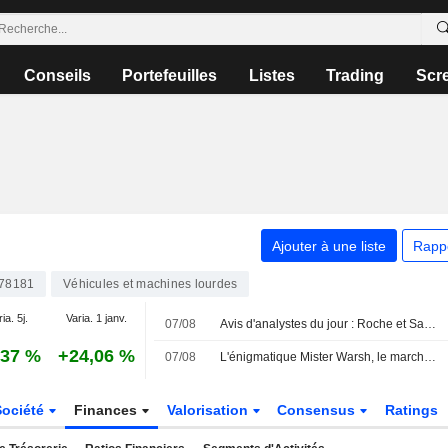
Conseils
Portefeuilles
Listes
Trading
Scr
Ajouter à une liste
Rapp
78181
Véhicules et machines lourdes
ia. 5j.
Varia. 1 janv.
07/08
Avis d'analystes du jour : Roche et Sandoz séduisent, UBS dégrade sèchement Sopra
,37 %
+24,06 %
07/08
L'énigmatique Mister Warsh, le marché du travail et les taux
Société
Finances
Valorisation
Consensus
Ratings