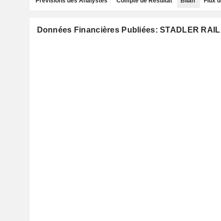
Prévisions des Analystes
Compte de Résultat
Bilan
Flux d
Données Financières Publiées: STADLER RAIL