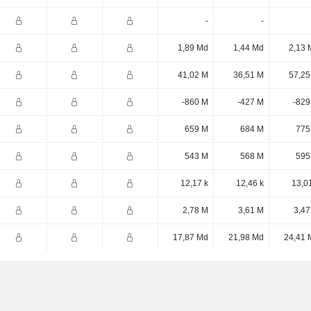
-
-
1,89 Md
1,44 Md
2,13 
41,02 M
36,51 M
57,25
-860 M
-427 M
-829
659 M
684 M
775
543 M
568 M
595
12,17 k
12,46 k
13,0
2,78 M
3,61 M
3,47
17,87 Md
21,98 Md
24,41 