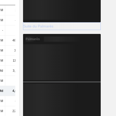
 M
230 M
304 M
 M
490 M
543 M
Suite du Palmarès
-
-
-
Palmarès
 M
48,56 M
433 M
 M
1,23 M
424 k
 M
11,93 M
27,82 M
Md
3,11 Md
2,9 Md
 M
188 M
219 M
Md
4,08 Md
4,43 Md
 M
821 M
503 M
 M
22,38 M
2,6 M