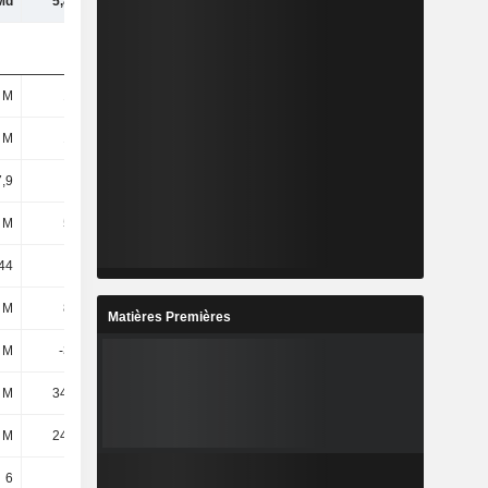
Md
5,86 Md
5,96 Md
 M
100 M
100 M
 M
100 M
100 M
7,9
7,39
8,12
 M
529 M
579 M
44
5,29
5,79
 M
893 M
940 M
Matières Premières
 M
-368 M
275 M
 M
34,84 M
43,94 M
 M
24,37 M
28,44 M
6
6
6