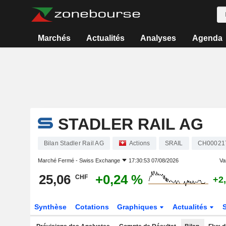
Marchés
Actualités
Analyses
Agenda
STADLER RAIL AG
Bilan Stadler Rail AG
Actions
SRAIL
CH00021
Marché Fermé -
Swiss Exchange
17:30:53 07/08/2026
Var
25,06
+0,24 %
CHF
+2
Synthèse
Cotations
Graphiques
Actualités