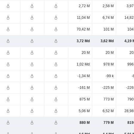
2,72 M
2,58 M
3,97
11,04 M
6,74 M
14,82
70,42 M
101 M
104
3,72 Md
3,62 Md
4,19 
20 M
20 M
20
1,02 Md
978 M
996
-1,34 M
-99 k
-
-161 M
-225 M
-226
875 M
773 M
790
5,06 M
6,52 M
28,98
880 M
779 M
819