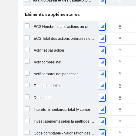
Total du passif et des capitaux propres
Éléments supplémentaires
ECS Nombre total d'actions en circulation à la date de dépôt
ECS Total des actions ordinaires en circulation
Actif net par action
Actif corporel net
Actif corporel net par action
Total de la dette
Dette nette
Intérêts minoritaires, total (y compris la division financière)
Investissements selon la méthode de la mise en équivalence, total
Code comptable - Valorisation des stocks