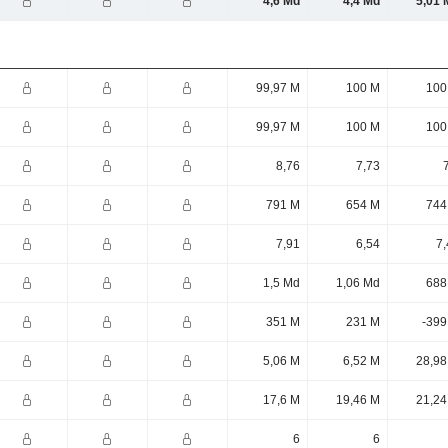
4,6 Md
4,4 Md
5,01 
99,97 M
100 M
100
99,97 M
100 M
100
8,76
7,73
791 M
654 M
744
7,91
6,54
7,
1,5 Md
1,06 Md
688
351 M
231 M
-399
5,06 M
6,52 M
28,98
17,6 M
19,46 M
21,24
6
6