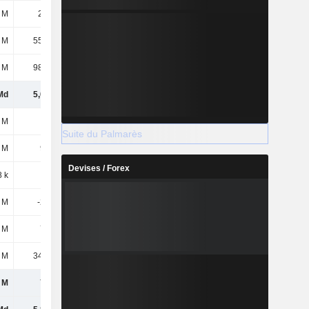
 M
2,62 M
1,77 M
 M
55,35 M
52,57 M
 M
98,33 M
111 M
Md
5,08 Md
5,1 Md
 M
20 M
20 M
Suite du Palmarès
 M
945 M
1,02 Md
Devises / Forex
8 k
-23 k
-78 k
 M
-226 M
-225 M
 M
739 M
812 M
 M
34,84 M
43,94 M
 M
774 M
856 M