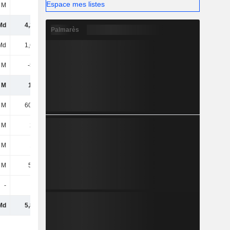
Espace mes listes
 M
2,1 M
13,47 M
Md
4,28 Md
4,24 Md
Palmarès
Md
1,65 Md
1,83 Md
 M
-559 M
-633 M
 M
1,1 Md
1,2 Md
 M
60,18 M
50,45 M
 M
210 M
233 M
 M
151 M
165 M
 M
55,5 M
69,7 M
-
-
-
Md
5,86 Md
5,96 Md