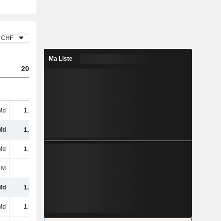
CHF
Ma Liste
2024
2025
Md
1,26 Md
664 M
Md
1,26 Md
664 M
Md
1,19 Md
1,27 Md
 M
168 M
225 M
Md
1,36 Md
1,49 Md
Md
1,66 Md
2,07 Md