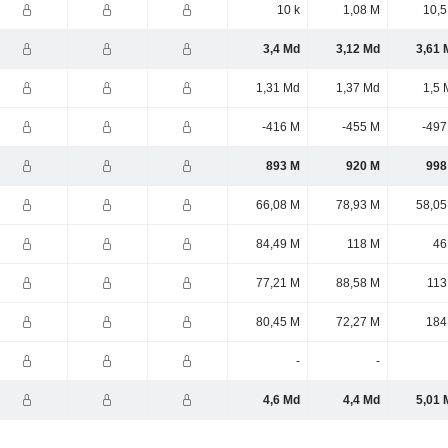
10 k
1,08 M
10,5
3,4 Md
3,12 Md
3,61 
1,31 Md
1,37 Md
1,5 
-416 M
-455 M
-497
893 M
920 M
998
66,08 M
78,93 M
58,05
84,49 M
118 M
46
77,21 M
88,58 M
113
80,45 M
72,27 M
184
-
-
4,6 Md
4,4 Md
5,01 