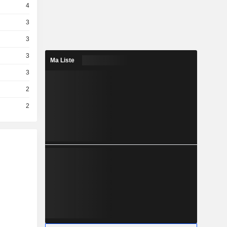
4
3
3
3
Ma Liste
3
2
2