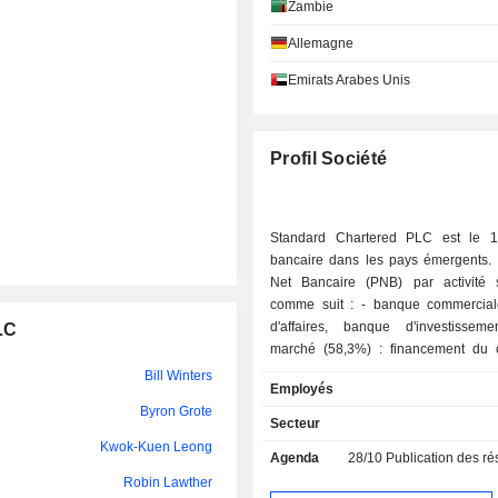
Zambie
Carlson Tong
Allemagne
Shirish Moreshwar Apte
Emirats Arabes Unis
Byron Grote
Tracy Clarke
Profil Société
Robin Lawther
Michael Gorriz
Standard Chartered PLC est le 1
bancaire dans les pays émergents. 
Kwok-Kuen Leong
Net Bancaire (PNB) par activité s
comme suit : - banque commerciale, banque
Alison McFadyen
d'affaires, banque d'investisse
LC
marché (58,3%) : financement du
Ronald Tamale
crédits syndiqués, vente de produits 
Bill Winters
Employés
gestion de trésorerie et de taux, c
Pamela Ann Walkden
Byron Grote
et conservation de titres, gestion de fon
Secteur
banque de détail et banque privée
Philip Rivett
Kwok-Kuen Leong
Agenda
28/10
Publication des résultat
vente de produits et de services
Robin Lawther
classiques, émission de cartes de créd
Shayne Nelson