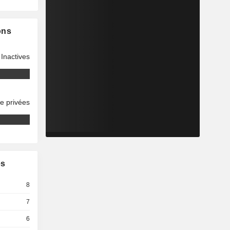
ons
Inactives
se privées
es
8
7
6