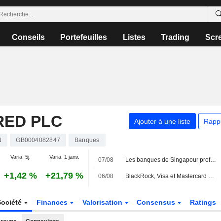
Conseils
Portefeuilles
Listes
Trading
Scr
RED PLC
Ajouter à une liste
Rapp
N
GB0004082847
Banques
Varia. 5j.
Varia. 1 janv.
07/08
Les banques de Singapour profitent de l'essor de la gestion de fortune en Asie pour contrer les vents contraires sur les taux
+1,42 %
+21,79 %
06/08
BlackRock, Visa et Mastercard valident la nouvelle blockchain de Circle
Société
Finances
Valorisation
Consensus
Ratings