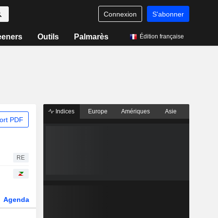
Connexion
S'abonner
eeners
Outils
Palmarès
Édition française
Indices
Europe
Amériques
Asie
ort PDF
RE
Agenda
Secteur
Dérivés
Fonds et ETFs