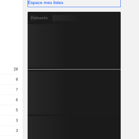
Espace mes listes
Palmarès
28
8
7
6
5
3
3