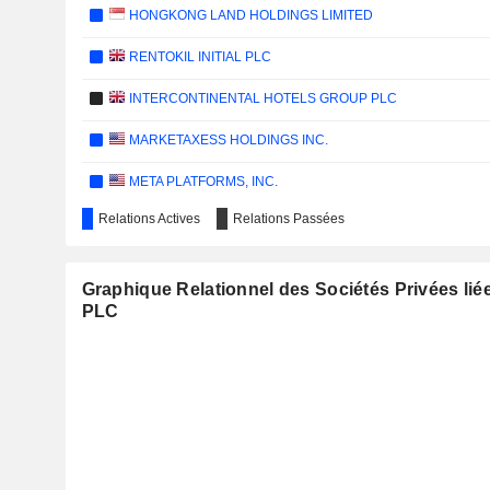
HONGKONG LAND HOLDINGS LIMITED
RENTOKIL INITIAL PLC
INTERCONTINENTAL HOTELS GROUP PLC
MARKETAXESS HOLDINGS INC.
META PLATFORMS, INC.
Relations Actives
Relations Passées
TMC LIFE SCIENCES
THE NATIONAL BANK OF RAS AL-KHAIMAH
Graphique Relationnel des Sociétés Privées lié
JOYY INC.
PLC
COMMERZBANK AG
J SAINSBURY PLC
SEGRO PLC
SUNCORP GROUP LIMITED