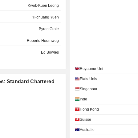
Kwok-Kuen Leong
Yi-chuang Yueh
Byron Grote
Roberto Hoornweg
Ed Bowles
Lai Ling Leong
Royaume-Uni
Jonathan Edward Morris
Etats-Unis
es: Standard Chartered
Yuen Kwan Tang
Singapour
Michael Gorriz
Inde
Hong Kong
Tanuj Kapilashrami
Suisse
Yi-chuang Yueh
Australie
David Whiteing