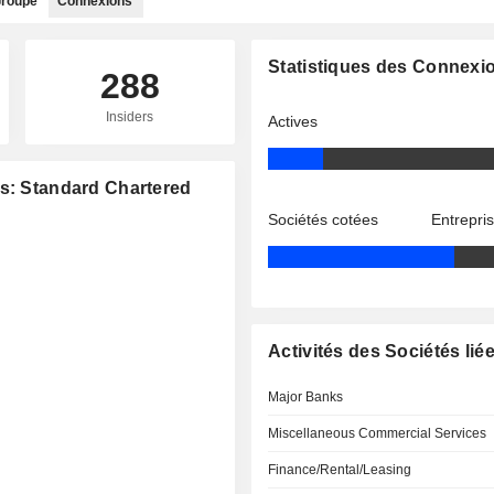
roupe
Connexions
Statistiques des Connexi
288
Insiders
Actives
es: Standard Chartered
Sociétés cotées
Entrepri
Activités des Sociétés lié
Major Banks
Miscellaneous Commercial Services
Finance/Rental/Leasing