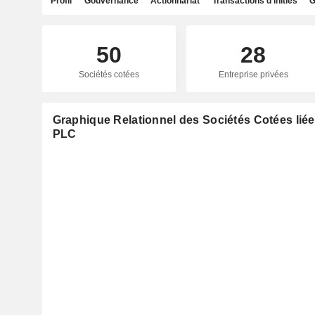
Profil
Gouvernance
Actionnariat
Transactions d'initiés
G
50
28
Sociétés cotées
Entreprise privées
Graphique Relationnel des Sociétés Cotées lié
PLC