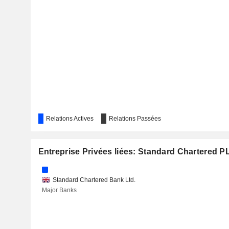
HONG KONG EXCHANGES AND CLEARING LIMITED
KEPPEL LTD.
INCHCAPE PLC
ICG PLC
TEMENOS AG
Relations Actives
Relations Passées
CHINA RESOURCES LAND LIMITED
CAMELLIA PLC
Entreprise Privées liées: Standard Chartered P
ZAMBEEF PRODUCTS PLC
Standard Chartered Bank Ltd.
BANCO SANTANDER, S.A.
Major Banks
NATE BUIL7.2599
RBL BANK LIMITED