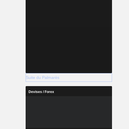
Suite du Palmarès
Devises / Forex