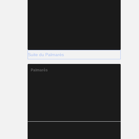
Suite du Palmarès
Palmarès