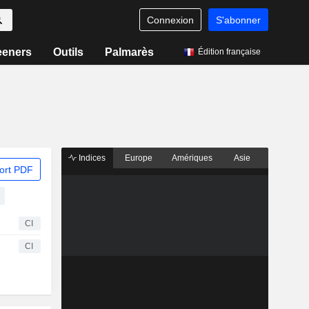
Connexion
S'abonner
eeners
Outils
Palmarès
Édition française
Indices
Europe
Amériques
Asie
ort PDF
CI
CI