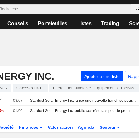
Conseils
Portefeuilles
Listes
Trading
Scr
ERGY INC.
Ajouter à une liste
Rapp
SUN
CA8552811017
Energie renouvelable - Equipements et services
v.
08/07
Stardust Solar Energy Inc. lance une nouvelle franchise pour desservir la région de Kitchener-Waterloo
 %
01/06
Stardust Solar Energy Inc. publie ses résultats pour le premier trimestre clos le 31 mars 2026
Société
Finances
Valorisation
Agenda
Secteur