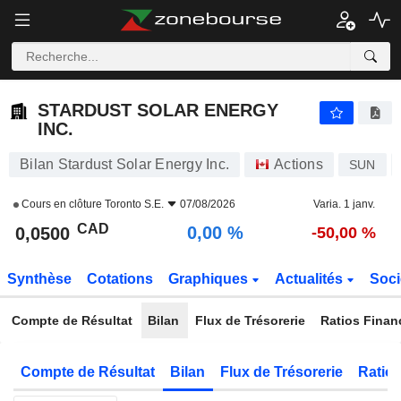
STARDUST SOLAR ENERGY INC.
0,0500
$
0,00 %
STARDUST SOLAR ENERGY
INC.
Bilan Stardust Solar Energy Inc.
Actions
SUN
Cours en clôture
Toronto S.E.
07/08/2026
Varia. 1 janv.
CAD
0,00 %
0,0500
-50,00 %
Synthèse
Cotations
Graphiques
Actualités
Soci
Compte de Résultat
Bilan
Flux de Trésorerie
Ratios Finan
Compte de Résultat
Bilan
Flux de Trésorerie
Ratios