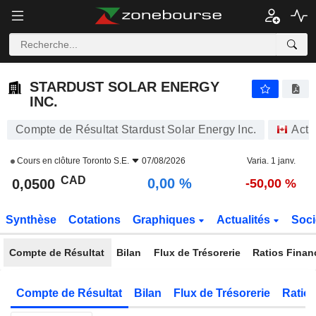
STARDUST SOLAR ENERGY INC.
0,0500
$
0,00 %
STARDUST SOLAR ENERGY
INC.
Compte de Résultat Stardust Solar Energy Inc.
Acti
Cours en clôture
Toronto S.E.
07/08/2026
Varia. 1 janv.
CAD
0,00 %
0,0500
-50,00 %
Synthèse
Cotations
Graphiques
Actualités
Soci
Compte de Résultat
Bilan
Flux de Trésorerie
Ratios Finan
Compte de Résultat
Bilan
Flux de Trésorerie
Ratios