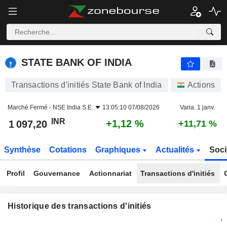
STATE BANK OF INDIA
STATE BANK OF INDIA
Transactions d'initiés State Bank of India
Actions
Marché Fermé -
NSE India S.E.
13:05:10 07/08/2026
Varia. 1 janv.
INR
+1,12 %
1 097,20
+11,71 %
Synthèse
Cotations
Graphiques
Actualités
Soci
Profil
Gouvernance
Actionnariat
Transactions d'initiés
Historique des transactions d'initiés