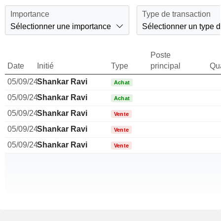
Importance
Type de transaction
Sélectionner une importance
Sélectionner un type d
Poste
Date
Initié
Type
principal
Qua
05/09/24
Shankar Ravi
Achat
05/09/24
Shankar Ravi
Achat
05/09/24
Shankar Ravi
Vente
05/09/24
Shankar Ravi
Vente
05/09/24
Shankar Ravi
Vente