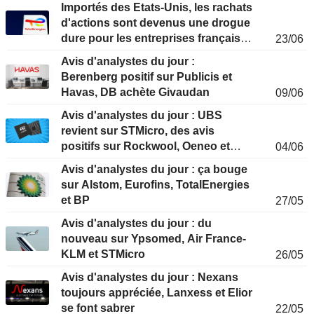
Importés des Etats-Unis, les rachats
d'actions sont devenus une drogue
dure pour les entreprises françaises
23/06
cotée
Avis d'analystes du jour :
Berenberg positif sur Publicis et
Havas, DB achète Givaudan
09/06
Avis d'analystes du jour : UBS
revient sur STMicro, des avis
positifs sur Rockwool, Oeneo et
04/06
Clas Ohlson
Avis d'analystes du jour : ça bouge
sur Alstom, Eurofins, TotalEnergies
et BP
27/05
Avis d'analystes du jour : du
nouveau sur Ypsomed, Air France-
KLM et STMicro
26/05
Avis d'analystes du jour : Nexans
toujours appréciée, Lanxess et Elior
se font sabrer
22/05