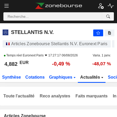
STELLANTIS N.V.
4,882
€
-0,49 %
STELLANTIS N.V.
Articles Zonebourse Stellantis N.V. Euronext Paris
Temps réel
Euronext Paris
17:27:17 06/08/2026
Varia. 1 janv.
EUR
-0,49 %
4,882
-48,07 %
Synthèse
Cotations
Graphiques
Actualités
Soci
Toute l'actualité
Reco analystes
Faits marquants
In
Articles Zonebourse