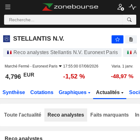
STELLANTIS N.V.
4,796
€
-1,52 %
STELLANTIS N.V.
Reco analystes Stellantis N.V. Euronext Paris
Ac
Marché Fermé -
Euronext Paris
17:55:00 07/08/2026
Varia. 1 janv.
EUR
-1,52 %
4,796
-48,97 %
Synthèse
Cotations
Graphiques
Actualités
Soci
Toute l'actualité
Reco analystes
Faits marquants
In
Reco analystes