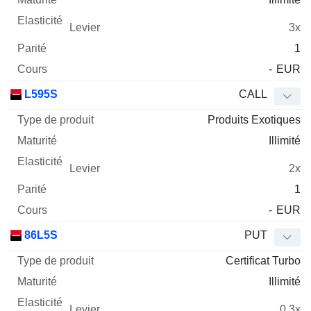
3x
1
-
EUR
L595S
CALL
Produits Exotiques
Illimité
2x
1
-
EUR
86L5S
PUT
Certificat Turbo
Illimité
0.3x