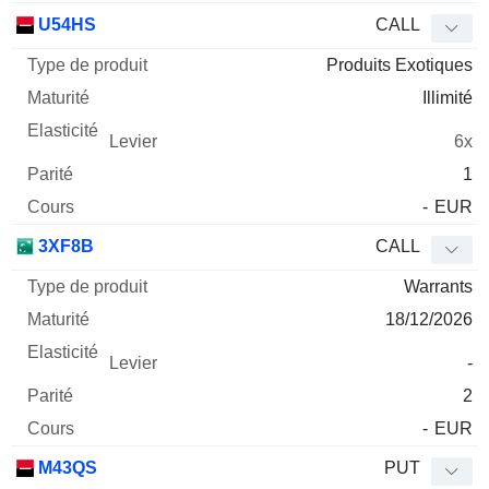
U54HS
CALL
Produits Exotiques
Illimité
6x
1
-
EUR
3XF8B
CALL
Warrants
18/12/2026
-
2
-
EUR
M43QS
PUT