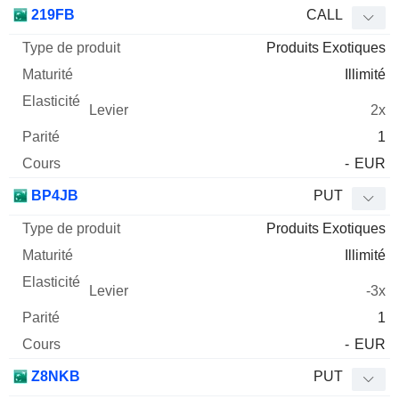
Type
219FB
CALL
de
Produits Exotiques
Mnemo
Type
produit
Maturité
Elasticité
Levier
Parité
Co
Illimité
2x
1
-
EUR
BP4JB
PUT
Produits Exotiques
Illimité
-3x
1
-
EUR
Z8NKB
PUT