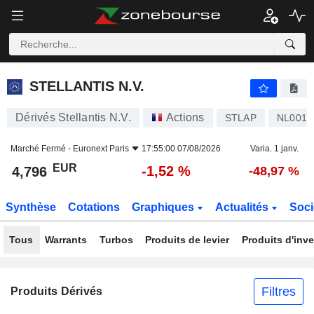
STELLANTIS N.V.
4,796
€
-1,52 %
STELLANTIS N.V.
Dérivés Stellantis N.V.
Actions
STLAP
NL0015
Marché Fermé -
Euronext Paris
17:55:00 07/08/2026
Varia. 1 janv.
EUR
-1,52 %
4,796
-48,97 %
Synthèse
Cotations
Graphiques
Actualités
Soci
Tous
Warrants
Turbos
Produits de levier
Produits d'inv
Filtres
Produits Dérivés