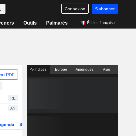
Connexion
S'abonner
eeners
Outils
Palmarès
Édition française
Indices
Europe
Amériques
Asie
ort PDF
RE
AN
Agenda
Secteur
Dérivés