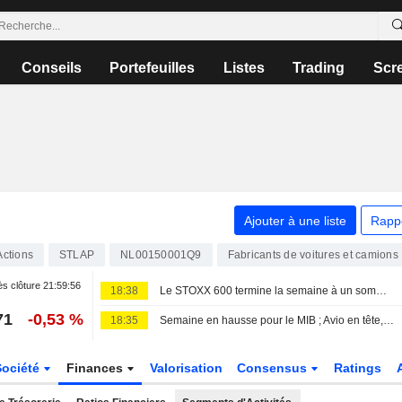
Conseils
Portefeuilles
Listes
Trading
Scr
Ajouter à une liste
Rapp
Actions
STLAP
NL00150001Q9
Fabricants de voitures et camions
s clôture
21:59:56
18:38
Le STOXX 600 termine la semaine à un sommet historique, porté par les résultats et la faiblesse de l'emploi américain
71
-0,53 %
18:35
Semaine en hausse pour le MIB ; Avio en tête, Stellantis à la traîne
Société
Finances
Valorisation
Consensus
Ratings