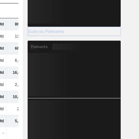
Md
86,5 Md
63,45 Md
60,96 Md
Suite du Palmarès
Md
13,3 Md
2,66 Md
-1,89 Md
Palmarès
Md
66,6 Md
59,01 Md
57,77 Md
Md
6,52 Md
2,42 Md
-651 M
Md
16,06 Md
15,86 Md
16,2 Md
Md
2,37 Md
2,27 Md
1,96 Md
Md
10,56 Md
10,1 Md
9,71 Md
Md
2,5 Md
1,9 Md
1,43 Md
Md
5,21 Md
6,15 Md
6,87 Md
-
-
-
-