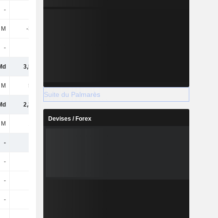
-
-
-
-
 M
-322 M
144 M
-726 M
-
-
-
-
Md
3,53 Md
1,99 Md
1,87 Md
 M
502 M
-58 M
74 M
Suite du Palmarès
Md
2,34 Md
1,04 Md
726 M
Devises / Forex
 M
141 M
-260 M
-198 M
-
-
-
-
-
-
-
-
-
-
-
-
-
-
-
-