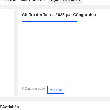
e Trésorerie
Ratios Financiers
Segments d'Activités
s
Chiffre d'Affaires 2025 par Géographie
© Zonebourse.com
Voir plus
'Activités