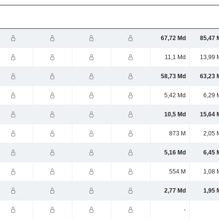
67,72 Md
85,47 
11,1 Md
13,99 
58,73 Md
63,23 
5,42 Md
6,29 
10,5 Md
15,64 
873 M
2,05 
5,16 Md
6,45 
554 M
1,08 
2,77 Md
1,95 
-