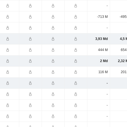
-
-713 M
-495
-
3,93 Md
4,5 
444 M
654
2 Md
2,32 
116 M
201
-
-
-
-