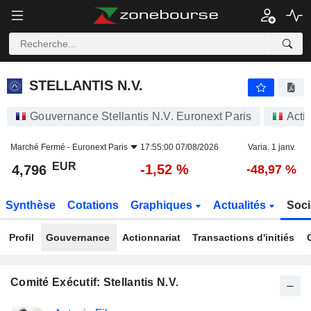
STELLANTIS N.V.
4,796
€
-1,52 %
STELLANTIS N.V.
Gouvernance Stellantis N.V. Euronext Paris
Acti
Marché Fermé -
Euronext Paris
17:55:00 07/08/2026
Varia. 1 janv.
EUR
-1,52 %
4,796
-48,97 %
Synthèse
Cotations
Graphiques
Actualités
Soci
Profil
Gouvernance
Actionnariat
Transactions d'initiés
Comité Exécutif: Stellantis N.V.
Fonctions