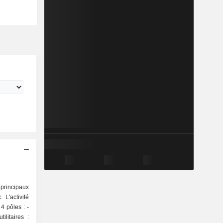
principaux
 L'activité
4 pôles : -
ilitaires :