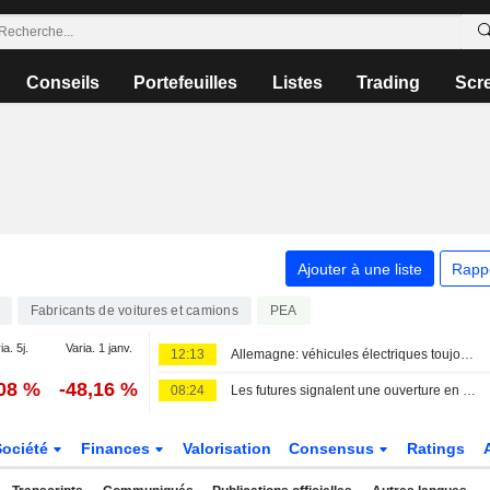
Conseils
Portefeuilles
Listes
Trading
Scr
Ajouter à une liste
Rapp
Fabricants de voitures et camions
PEA
ia. 5j.
Varia. 1 janv.
12:13
Allemagne: véhicules électriques toujours soutenus par la prime gouvernementale
,08 %
-48,16 %
08:24
Les futures signalent une ouverture en hausse pour les Bourses européennes
Société
Finances
Valorisation
Consensus
Ratings