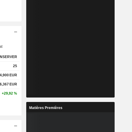
s
at
NSERVER
25
4,900
EUR
6,367
EUR
+29,92 %
Matières Premières