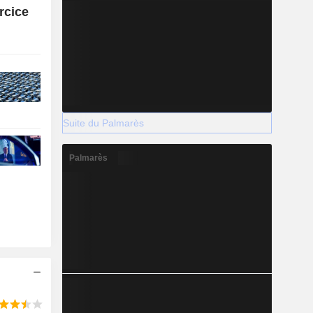
ercice
Suite du Palmarès
Palmarès