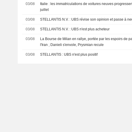
03/08
Italie : les immatriculations de voitures neuves progresse
juillet
03/08
STELLANTIS N.V. : UBS révise son opinion et passe à n
03/08
STELLANTIS N.V. : UBS n'est plus acheteur
03/08
La Bourse de Milan en rallye, portée par les espoirs de pa
l'Iran ; Danieli s'envole, Prysmian recule
03/08
STELLANTIS : UBS n'est plus positif