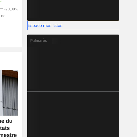
Espace mes listes
Palmarès
ue du
tats
imestre