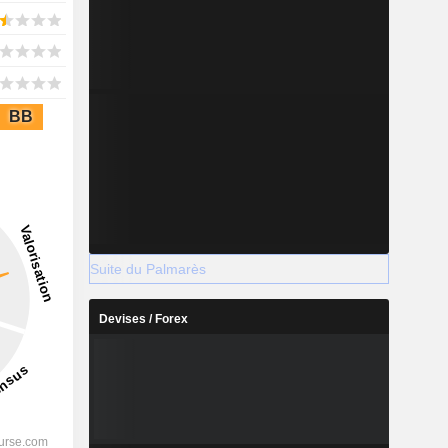
BB
Suite du Palmarès
Devises / Forex