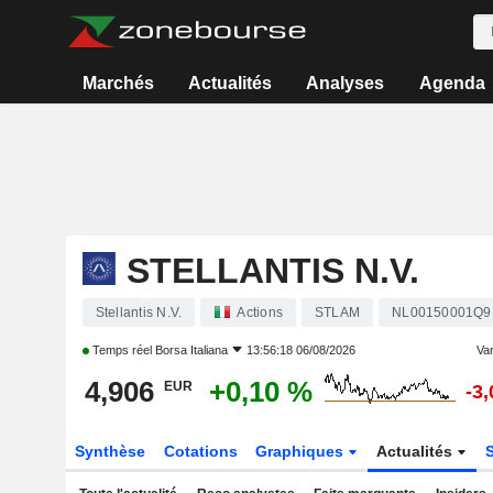
Marchés
Actualités
Analyses
Agenda
STELLANTIS N.V.
Stellantis N.V.
Actions
STLAM
NL00150001Q9
Temps réel
Borsa Italiana
13:56:18 06/08/2026
Var
4,906
+0,10 %
EUR
-3
Synthèse
Cotations
Graphiques
Actualités