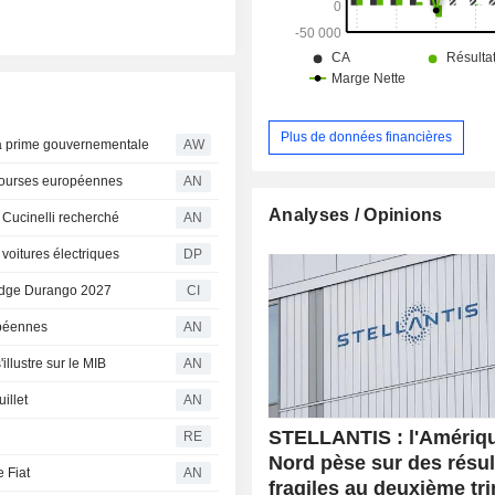
Plus de données financières
la prime gouvernementale
AW
 Bourses européennes
AN
Analyses / Opinions
 Cucinelli recherché
AN
voitures électriques
DP
Dodge Durango 2027
CI
opéennes
AN
llustre sur le MIB
AN
illet
AN
STELLANTIS : l'Amériq
RE
Nord pèse sur des résul
e Fiat
AN
fragiles au deuxième tr