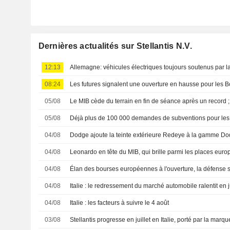
Dernières actualités sur Stellantis N.V.
12:13
Allemagne: véhicules électriques toujours soutenus par 
08:24
Les futures signalent une ouverture en hausse pour les
05/08
Le MIB cède du terrain en fin de séance après un record ;
05/08
Déjà plus de 100 000 demandes de subventions pour les 
04/08
Dodge ajoute la teinte extérieure Redeye à la gamme 
04/08
Leonardo en tête du MIB, qui brille parmi les places eur
04/08
Élan des bourses européennes à l'ouverture, la défense s'i
04/08
Italie : le redressement du marché automobile ralentit en ju
04/08
Italie : les facteurs à suivre le 4 août
03/08
Stellantis progresse en juillet en Italie, porté par la marqu