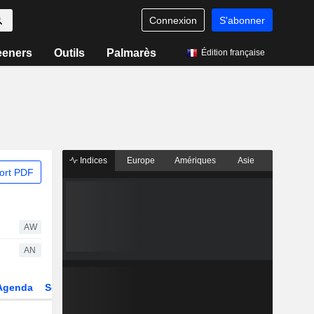
Connexion
S'abonner
eeners
Outils
Palmarès
Édition française
Indices
Europe
Amériques
Asie
ort PDF
AW
AN
Agenda
Secteur
Dérivés
Fonds et ETFs