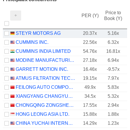
Price to
PER (Y)
Book (Y)
STEYR MOTORS AG
20.37x
5.16x
CUMMINS INC.
22.56x
6.32x
CUMMINS INDIA LIMITED
54.76x
16.81x
MODINE MANUFACTURING COMPANY
27.18x
6.94x
GARRETT MOTION INC.
16.46x
-9.57x
ATMUS FILTRATION TECHNOLOGIES INC.
19.15x
7.97x
FEILONG AUTO COMPONENTS CO., LTD.
49.9x
5.83x
XIANGYANG CHANGYUANDONGGU INDUSTRY CO., LTD.
34.5x
5.32x
CHONGQING ZONGSHEN POWER MACHINERY CO.,LTD
17.55x
2.94x
HONG LEONG ASIA LTD.
15.88x
1.88x
CHINA YUCHAI INTERNATIONAL LIMITED
14.29x
1.23x