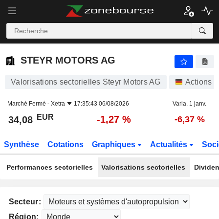
STEYR MOTORS AG
34,08
€
-1,27 %
STEYR MOTORS AG
Valorisations sectorielles Steyr Motors AG
Actions
Marché Fermé -
Xetra
17:35:43 06/08/2026
Varia. 1 janv.
EUR
-1,27 %
34,08
-6,37 %
Synthèse
Cotations
Graphiques
Actualités
Soci
Performances sectorielles
Valorisations sectorielles
Dividen
Secteur:
Région: