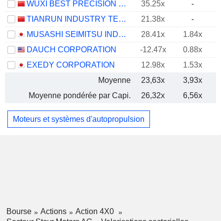
WUXI BEST PRECISION MACHINERY CO., LTD.
35.25x
-
TIANRUN INDUSTRY TECHNOLOGY CO., LTD.
21.38x
-
MUSASHI SEIMITSU INDUSTRY CO., LTD.
28.41x
1.84x
DAUCH CORPORATION
-12.47x
0.88x
EXEDY CORPORATION
12.98x
1.53x
Moyenne
23,63x
3,93x
Moyenne pondérée par Capi.
26,32x
6,56x
Moteurs et systèmes d'autopropulsion
Bourse
Actions
Action 4X0