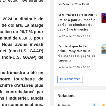
t Directeur Général de
Le 05 août 2026 à 15:20
STMICROELECTRONICS
ice 2024 a diminué de
: Mise à jour du modèle
après les résultats du
s de dollars. La marge
deuxième trimestre
au lieu de 26,7 % pour
Le 27 juillet 2026 à 15:29
diminué de 63,0 % pour
s. Nous avons investi
Pendant que la Tech
 net (non-U.S. GAAP)
brûle, Papy fait de la
résistance (et gagne de
w (non-U.S. GAAP) de
l'argent)
Le 24 juillet 2026 à 10:20
ème trimestre a été en
otre fourchette de
Plus d'analyses
chiffre d’affaires plus
lle contrebalancé par
Notations
s l’Industriel, tandis
s de communications,
Trader