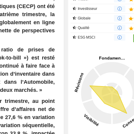
tiques (CECP) ont été
Investisseur
trième trimestre, la
Globale
globalement en ligne
Qualité
hette de perspectives
ESG MSCI
 ratio de prises de
-to-bill ») est resté
ontinué à faire face à
tion d’inventaire dans
t dans l’Automobile,
 deux marchés. »
 trimestre, au point
fre d’affaires net de
de 27,6 % en variation
ariation séquentielle,
ron 33,8 %, impactée