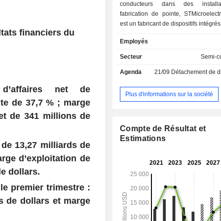
conducteurs dans des install
fabrication de pointe, STMicroelect
est un fabricant de dispositifs intégrés,
tats financiers du
avec plus de 200 000 clients et des 
Employés
partenaires pour concevoir et cons
produits, des solutions et des écos
Secteur
Semi-c
répondent à leurs défis et opportun
Agenda
21/09
Détachement de dividende
qu'à la nécessité de soutenir un 
durable. Les technologies du groupe
 d’affaires net de
une mobilité plus intelligente, une g
Plus d'informations sur la société
ute de 37,7 % ; marge
efficace de la puissance et de l'éne
déploiement à grande échelle
net de 341 millions de
autonomes connectés au cloud.
Compte de Résultat et
Estimations
 de 13,27 milliards de
rge d’exploitation de
de dollars.
e premier trimestre :
ds de dollars et marge