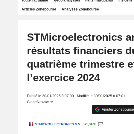
Toute l'actualité
Reco analystes
Faits marquants
Insiders
Articles Zonebourse
Analyses Zonebourse
STMicroelectronics 
résultats financiers d
quatrième trimestre e
l’exercice 2024
Publié le 30/01/2025 à 07:00 - Modifié le 30/01/2025 à 07:01
GlobeNewswire
Ajouter Zonebourse
STMICROELECTRONICS N.V.
+1,34 %