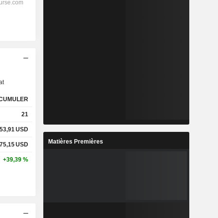
s
at
CUMULER
21
53,91
USD
Matières Premières
75,15
USD
+39,39 %