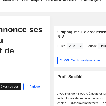
Transcripts
Communiqués
Publications officielles
Autres langues
annonce ses
Graphique STMicroelectr
N.V.
u
Durée
Période
t de
STMPA: Graphique dynamique
Profil Société
 à vos sources
Partager
Avec plus de 48 000 créateurs et fa
technologies de semi-conducteurs ma
chaîne d'approvisionnement d