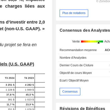
e charges liées aux
Plus de notations
s d’investir entre 2,0
net (non-U.S. GAAP). »
Consensus des Analyste
Vente
Ach
u projet se fera en
Recommandation moyenne
AC
Nombre d'Analystes
riels (U.S. GAAP)
Dernier Cours de Cloture
Objectif de cours Moyen
Trimestre/
Année/ Année
T3 2024
T4 2023
Trimestre
Ecart / Objectif Moyen
3 251 $
4 282 $
2,2 %
-22,4 %
1 228 $
1 949 $
2,1 %
-35,7 %
Consensus
37,8 %
45,5 %
-10 pb*
-780 pb
381 $
1 023 $
-3,3 %
-64,0 %
11,7 %
23,9 %
-60 pb
-1 280 pb
Révisions de Bénéfices
351 $
1 076 $
-2,6 %
-68,3 %