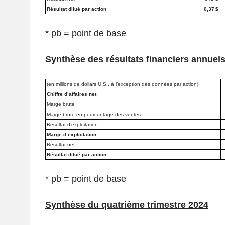
Résultat dilué par action
0,37 $
* pb = point de base
Synthèse des résultats financiers annuel
(en millions de dollars U.S., à l’exception des données par action)
Chiffre d’affaires net
Marge brute
Marge brute en pourcentage des ventes
Résultat d’exploitation
Marge d’exploitation
Résultat net
Résultat dilué par action
* pb = point de base
Synthèse du quatrième trimestre 2024