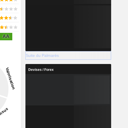
AA
Suite du Palmarès
Devises / Forex