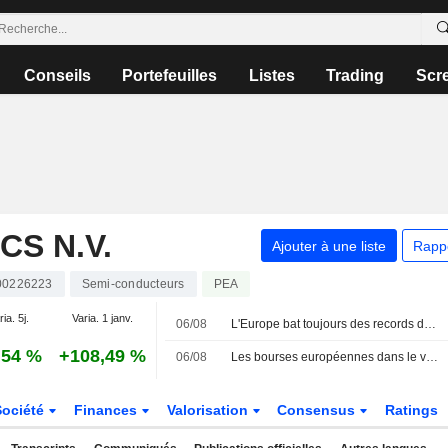
Conseils
Portefeuilles
Listes
Trading
Scr
S N.V.
Ajouter à une liste
Rapp
00226223
Semi-conducteurs
PEA
ia. 5j.
Varia. 1 janv.
06/08
L'Europe bat toujours des records dans l'espoir d'un accord
,54 %
+108,49 %
06/08
Les bourses européennes dans le vert, Banco BPM en tête du MIB
Société
Finances
Valorisation
Consensus
Ratings