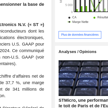
mensionner la base de
tronics N.V. (« ST »)
iconducteurs dont les
Plus de données financières
cations électroniques,
anciers U.S. GAAP pour
e 2024. Ce communiqué
Analyses / Opinions
s non-U.S. GAAP (voir
ntaires).
iffre d’affaires net de
e de 37,7 %, une marge
et de 341 millions de
ion.
STMicro, une performan
le toit de Paris et de l'