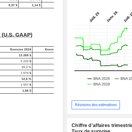
0,37 $
1,14 $
0 %
-67,5 %
s (U.S. GAAP)
Exercice 2024
Exercice 2023
Année/Année
13 269 $
17 286 $
-23,2 %
5 220
$
8 287
$
-37,0 %
39,3 %
47,9 %
-860 pb*
1 676
$
4 611
$
-63,7 %
12,6 %
26,7 %
-1 410 pb
1 557
$
4 211
$
-63,0 %
1,66 $
4,46 $
-62,8 %
Révisions des estimations
Chiffre d'affaires trimestrie
Taux de surprise