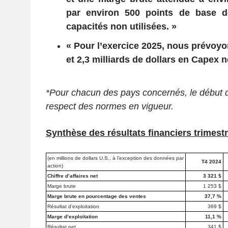
par environ 500 points de base d
capacités non utilisées. »
« Pour l’exercice 2025, nous prévoyon
et 2,3 milliards de dollars en Capex 
*Pour chacun des pays concernés, le début d
respect des normes en vigueur.
Synthèse des résultats financiers trimest
(en millions de dollars U.S., à l’exception des données par
T4 2024
action)
Chiffre d’affaires net
3 321 $
Marge brute
1 253 $
Marge brute en pourcentage des ventes
37,7 %
Résultat d’exploitation
369 $
Marge d’exploitation
11,1 %
Résultat net
341 $