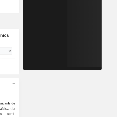
onics
bricants de
îtrisant la
es semi-