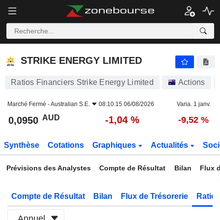
STRIKE ENERGY LIMITED
0,0950
$
-1,04 %
STRIKE ENERGY LIMITED
Ratios Financiers Strike Energy Limited
Actions
Marché Fermé -
Australian S.E.
08:10:15 06/08/2026
Varia. 1 janv.
AUD
-1,04 %
0,0950
-9,52 %
Synthèse
Cotations
Graphiques
Actualités
Soci
Prévisions des Analystes
Compte de Résultat
Bilan
Flux d
Compte de Résultat
Bilan
Flux de Trésorerie
Ratios
Annuel