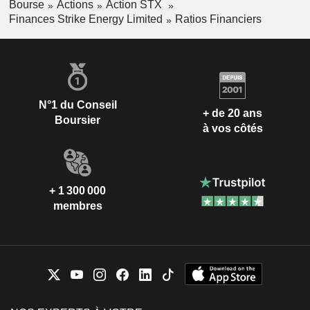
Bourse
Actions
Action STX
Finances Strike Energy Limited
Ratios Financiers
N°1 du Conseil
+ de 20 ans
Boursier
à vos côtés
+ 1 300 000
membres