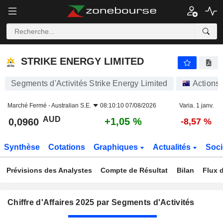
STRIKE ENERGY LIMITED
0,0960
$
+1,05 %
STRIKE ENERGY LIMITED
Segments d'Activités Strike Energy Limited
Actions
Marché Fermé -
Australian S.E.
08:10:10 07/08/2026
Varia. 1 janv.
AUD
+1,05 %
0,0960
-8,57 %
Synthèse
Cotations
Graphiques
Actualités
Soci
Prévisions des Analystes
Compte de Résultat
Bilan
Flux d
Chiffre d'Affaires 2025 par Segments d'Activités