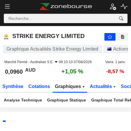
STRIKE ENERGY LIMITED
0,0960
$
+1,05 %
STRIKE ENERGY LIMITED
Graphique Actualités Strike Energy Limited
Actions
Marché Fermé -
Australian S.E.
08:10:10 07/08/2026
Varia. 1 janv.
AUD
+1,05 %
0,0960
-8,57 %
Synthèse
Cotations
Graphiques
Actualités
Soci
Analyse Technique
Graphique Statique
Graphique Total Re