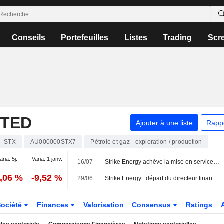
Conseils
Portefeuilles
Listes
Trading
Scr
ITED
Ajouter à une liste
Rapp
STX
AU000000STX7
Pétrole et gaz - exploration / production
aria. 5j.
Varia. 1 janv.
16/07
Strike Energy achève la mise en service des installations gazières en amont de sa centrale en Australie-Occidentale ; l'action grimpe de 5 %
2,06 %
-9,52 %
29/06
Strike Energy : départ du directeur financier et fin de la mise en service des 20 unités de production du projet South Erregulla
Société
Finances
Valorisation
Consensus
Ratings