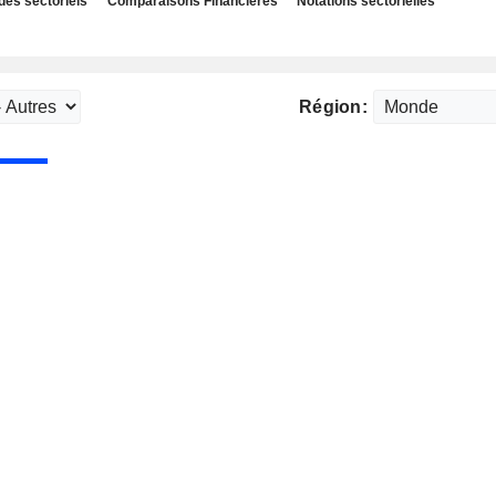
des sectoriels
Comparaisons Financières
Notations sectorielles
Région: