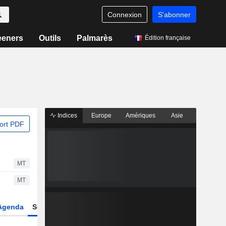
Connexion
S'abonner
eeners
Outils
Palmarès
Édition française
Indices
Europe
Amériques
Asie
ort PDF
MT
MT
Agenda
Secteur
Dérivés