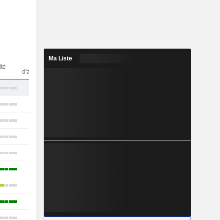
Ma Liste
Nbr
ité
d'analystes
5
25
21
27
23
28
17
26
12