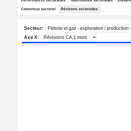
Performances sectorielles
Valorisations sectorielles
Dividen
Consensus sectoriel
Révisions sectorielles
Secteur:
Axe X: