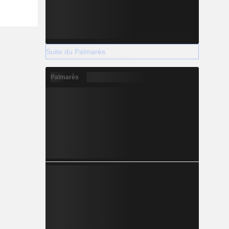
Suite du Palmarès
Palmarès