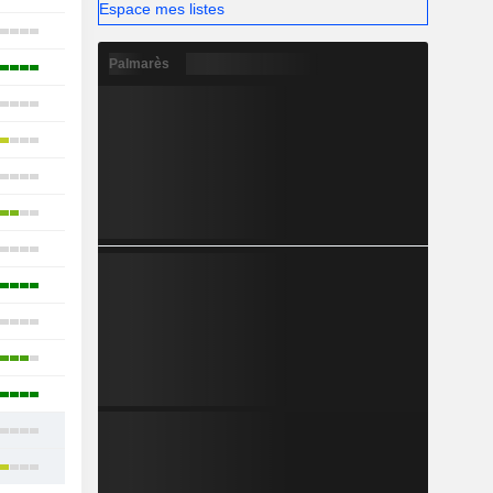
Espace mes listes
7
Palmarès
25
2
10
16
25
22
19
21
22
16
18
21