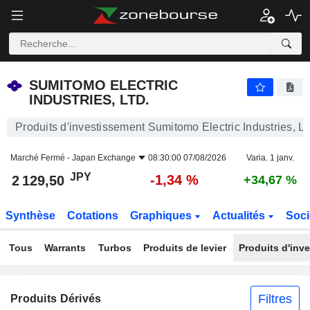
SUMITOMO ELECTRIC INDUSTRIES, LTD.
2 129,50
¥
-1,34 %
SUMITOMO ELECTRIC
INDUSTRIES, LTD.
Produits d'investissement Sumitomo Electric Industries, Lt
Marché Fermé -
Japan Exchange
08:30:00 07/08/2026
Varia. 1 janv.
JPY
-1,34 %
2 129,50
+34,67 %
Synthèse
Cotations
Graphiques
Actualités
Soci
Tous
Warrants
Turbos
Produits de levier
Produits d'inv
Filtres
Produits Dérivés