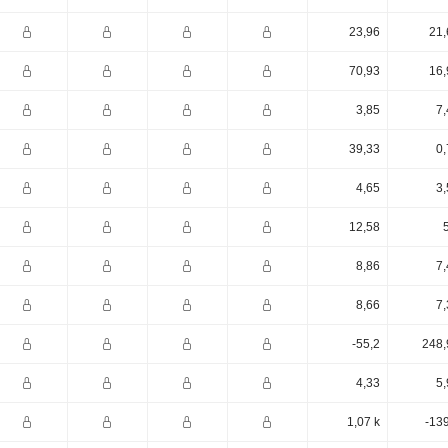
23,96
21,
70,93
16,
3,85
7,
39,33
0,
4,65
3,
12,58
8,86
7,
8,66
7,
-55,2
248,
4,33
5,
1,07 k
-13