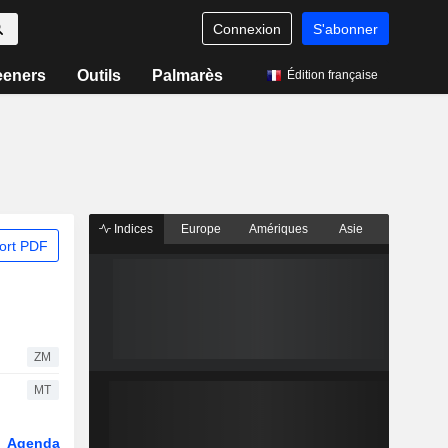
Connexion
S'abonner
eeners
Outils
Palmarès
Édition française
Indices
Europe
Amériques
Asie
ort PDF
ZM
MT
Agenda
Secteur
Dérivés
Fonds et ETFs