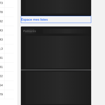
73
17,43
18,81
20,23
78
12,29
10,33
10,58
Espace mes listes
32
9,83
11,27
12,35
43
5,15
6,87
8,24
Palmarès
43
5,15
6,85
8,18
3,3
3,84
4,74
7,85
81
3,4
4,14
7,23
81
3,4
4,14
7,23
22
2,44
3,53
4,66
54
4,04
3,54
3,18
79
4,45
3,93
3,47