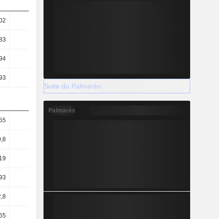
02
1,05
1,06
1,1
83
4,07
4,22
4,42
94
4,96
5,29
5,68
93
4,19
4,2
4,2
Suite du Palmarès
Palmarès
55
1,72
1,8
1,8
0,8
0,9
0,91
0,87
19
0,3
0,31
0,32
93
73,75
69,03
64,21
,8
87,4
86,84
86,91
65
46,18
45,35
42,07