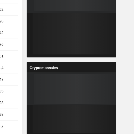
62
21,02
54,02
43,86
98
32,91
29,42
90,68
42
3,18
-3,54
6,87
76
3,97
4,29
10,31
51
3,33
2,16
6,03
Cryptomonnaies
5,4
8,78
1,75
8,62
47
16,35
2,82
20,29
35
16,2
3,75
19,78
93
48,37
2,23
5,7
98
-2,79
11,43
11,21
9,7
-
-6,91
-1,94