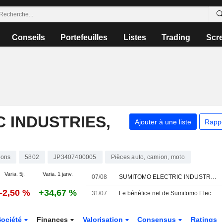
Conseils
Portefeuilles
Listes
Trading
Scr
 INDUSTRIES,
Ajouter à une liste
Rapp
ions
5802
JP3407400005
Pièces auto, camion, moto
Varia. 5j.
Varia. 1 janv.
07/08
SUMITOMO ELECTRIC INDUSTRIES, LTD. : Jefferies & Co. maintient sa recommandation à l'achat
-2,50 %
+34,67 %
31/07
Le bénéfice net de Sumitomo Electric bondit de 89 % au premier trimestre fiscal
Société
Finances
Valorisation
Consensus
Ratings