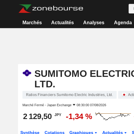
Marchés
Actualités
Analyses
Agenda
SUMITOMO ELECTRIC
LTD.
Ratios Financiers Sumitomo Electric Industries, Ltd.
Act
Marché Fermé -
Japan Exchange
08:30:00 07/08/2026
2 129,50
-1,34 %
JPY
Synthèse
Cotations
Graphiques
Actualités