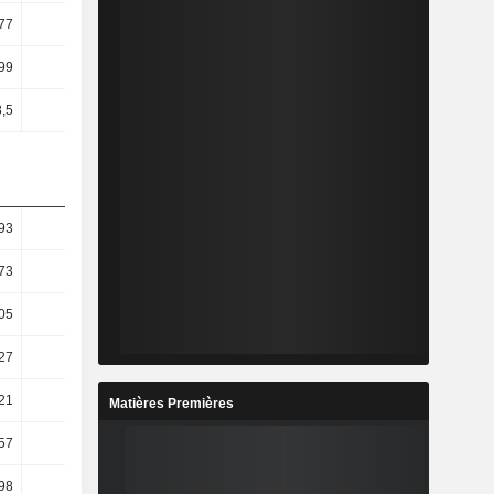
77
1,07
0,87
0,72
99
2,9
2,31
1,69
3,5
1,83
1,41
1,11
93
9,92
6,29
9,2
73
14,57
14,66
17,49
05
15,91
21,84
19,61
27
27,67
41,8
31,04
21
27,71
41,5
30,41
Matières Premières
57
27,74
31,29
80,84
98
32,91
29,42
90,69