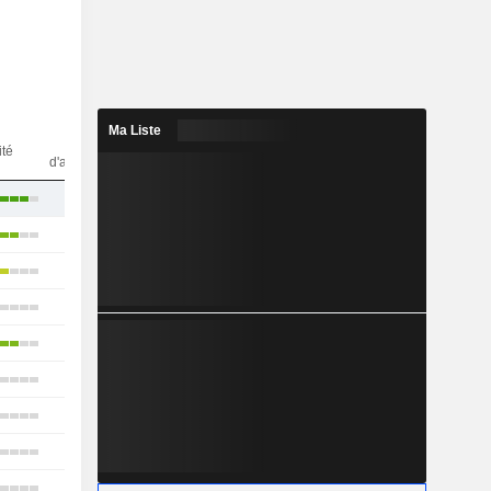
Ma Liste
Nbr
ité
d'analystes
10
15
30
18
14
6
22
12
15