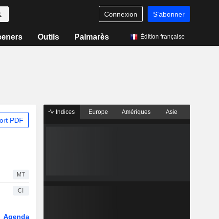
Connexion
S'abonner
eeners
Outils
Palmarès
Édition française
Indices
Europe
Amériques
Asie
ort PDF
MT
CI
Agenda
Secteur
Dérivés
Fonds et ETFs