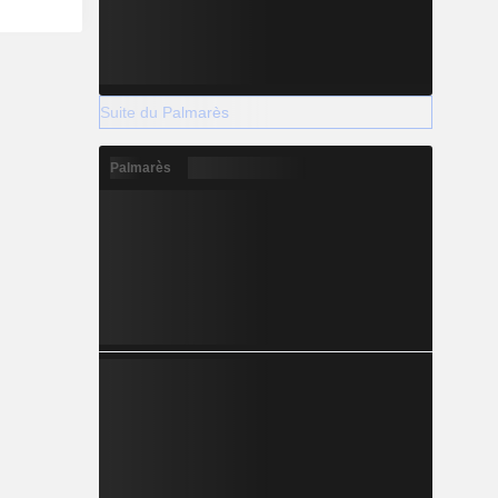
Suite du Palmarès
Palmarès