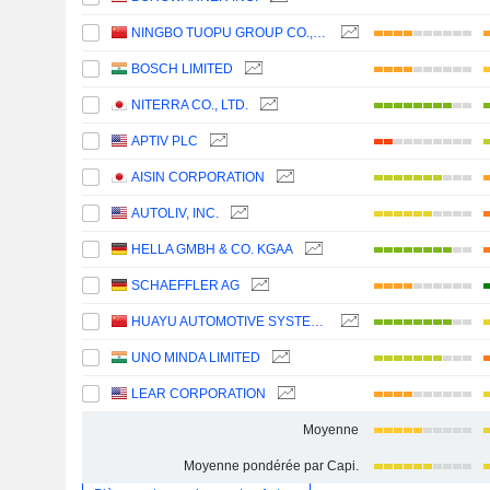
NINGBO TUOPU GROUP CO.,LTD.
BOSCH LIMITED
NITERRA CO., LTD.
APTIV PLC
AISIN CORPORATION
AUTOLIV, INC.
HELLA GMBH & CO. KGAA
SCHAEFFLER AG
HUAYU AUTOMOTIVE SYSTEMS COMPANY LIMITED
UNO MINDA LIMITED
LEAR CORPORATION
Moyenne
Moyenne pondérée par Capi.