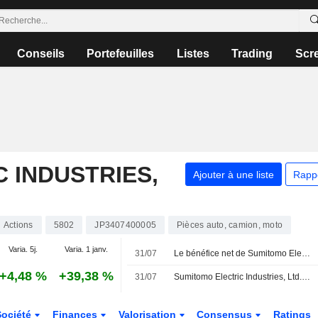
Conseils
Portefeuilles
Listes
Trading
Scr
 INDUSTRIES,
Ajouter à une liste
Rapp
Actions
5802
JP3407400005
Pièces auto, camion, moto
Varia. 5j.
Varia. 1 janv.
31/07
Le bénéfice net de Sumitomo Electric bondit de 89 % au premier trimestre fiscal
+4,48 %
+39,38 %
31/07
Sumitomo Electric Industries, Ltd. révise ses prévisions de résultats consolidés pour le premier semestre et l'exercice complet clôturant le 31 mars 2027
Société
Finances
Valorisation
Consensus
Ratings