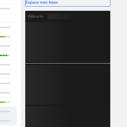
Espace mes listes
18
Palmarès
-
10
18
15
17
2
10
8
18
14
14
15