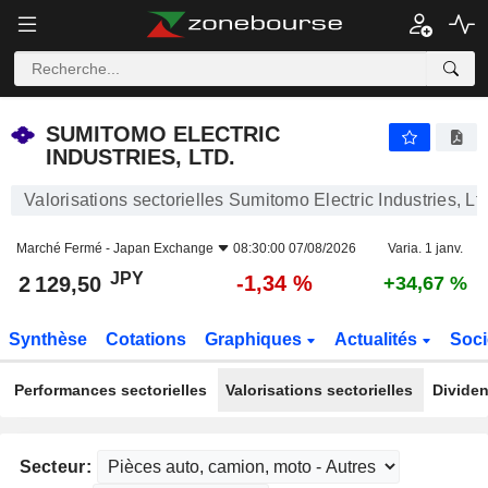
SUMITOMO ELECTRIC INDUSTRIES, LTD.
2 129,50
¥
-1,34 %
SUMITOMO ELECTRIC
INDUSTRIES, LTD.
Valorisations sectorielles Sumitomo Electric Industries, Ltd
Marché Fermé -
Japan Exchange
08:30:00 07/08/2026
Varia. 1 janv.
JPY
-1,34 %
2 129,50
+34,67 %
Synthèse
Cotations
Graphiques
Actualités
Soci
Performances sectorielles
Valorisations sectorielles
Dividen
Secteur: