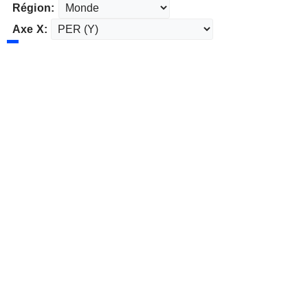
Région:
Axe X: