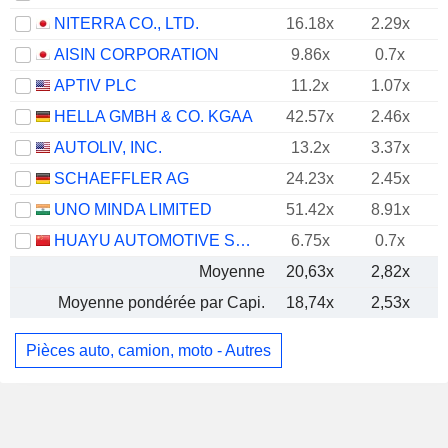
NITERRA CO., LTD.
16.18x
2.29x
AISIN CORPORATION
9.86x
0.7x
APTIV PLC
11.2x
1.07x
HELLA GMBH & CO. KGAA
42.57x
2.46x
AUTOLIV, INC.
13.2x
3.37x
SCHAEFFLER AG
24.23x
2.45x
UNO MINDA LIMITED
51.42x
8.91x
HUAYU AUTOMOTIVE SYSTEMS COMPANY LIMITED
6.75x
0.7x
Moyenne
20,63x
2,82x
Moyenne pondérée par Capi.
18,74x
2,53x
Pièces auto, camion, moto - Autres