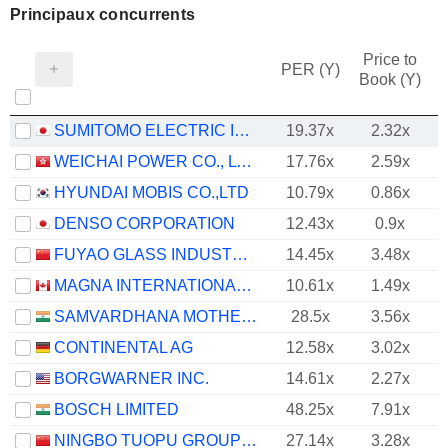
Principaux concurrents
Price to
PER (Y)
Book (Y)
SUMITOMO ELECTRIC INDUSTRIES, LTD.
19.37x
2.32x
WEICHAI POWER CO., LTD.
17.76x
2.59x
HYUNDAI MOBIS CO.,LTD
10.79x
0.86x
DENSO CORPORATION
12.43x
0.9x
FUYAO GLASS INDUSTRY GROUP CO., LTD.
14.45x
3.48x
MAGNA INTERNATIONAL INC.
10.61x
1.49x
SAMVARDHANA MOTHERSON INTERNATIONAL LIMITED
28.5x
3.56x
CONTINENTAL AG
12.58x
3.02x
BORGWARNER INC.
14.61x
2.27x
BOSCH LIMITED
48.25x
7.91x
NINGBO TUOPU GROUP CO.,LTD.
27.14x
3.28x