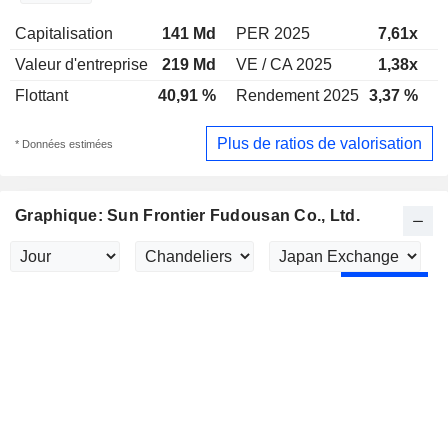
Capitalisation
141 Md
PER 2025
7,61x
P
Valeur d'entreprise
219 Md
VE / CA 2025
1,38x
V
Flottant
40,91 %
Rendement 2025
3,37 %
R
Plus de ratios de valorisation
* Données estimées
Graphique: Sun Frontier Fudousan Co., Ltd.