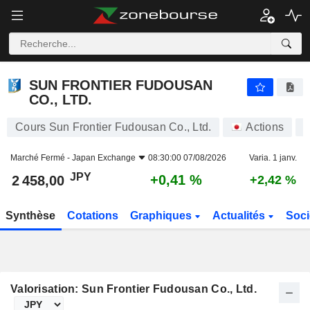
SUN FRONTIER FUDOUSAN CO., LTD.
2 458,00
¥
+0,41 %
SUN FRONTIER FUDOUSAN
CO., LTD.
Cours Sun Frontier Fudousan Co., Ltd.
Actions
8
Marché Fermé -
Japan Exchange
08:30:00 07/08/2026
Varia. 1 janv.
JPY
+0,41 %
2 458,00
+2,42 %
Synthèse
Cotations
Graphiques
Actualités
Soci
Valorisation: Sun Frontier Fudousan Co., Ltd.