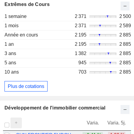
Extrêmes de Cours
1 semaine
2 371
2 500
1 mois
2 371
2 589
Année en cours
2 195
2 885
1 an
2 195
2 885
3 ans
1 382
2 885
5 ans
945
2 885
10 ans
703
2 885
Plus de cotations
Développement de l'immobilier commercial
Varia.
Varia. 5j.