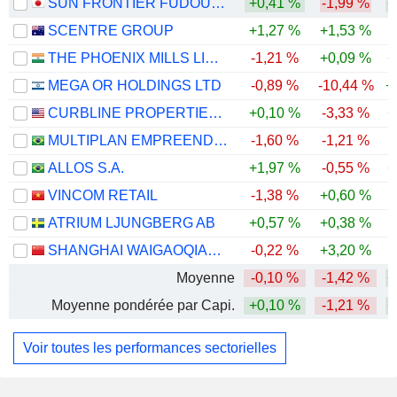
SUN FRONTIER FUDOUSAN CO., LTD.
+0,41 %
-1,99 %
+
SCENTRE GROUP
+1,27 %
+1,53 %
THE PHOENIX MILLS LIMITED
-1,21 %
+0,09 %
+
MEGA OR HOLDINGS LTD
-0,89 %
-10,44 %
+
CURBLINE PROPERTIES CORP.
+0,10 %
-3,33 %
+
MULTIPLAN EMPREENDIMENTOS IMOBILIARIOS S.A.
-1,60 %
-1,21 %
ALLOS S.A.
+1,97 %
-0,55 %
+
VINCOM RETAIL
-1,38 %
+0,60 %
-
ATRIUM LJUNGBERG AB
+0,57 %
+0,38 %
-
SHANGHAI WAIGAOQIAO FREE TRADE ZONE GROUP CO., LTD.
-0,22 %
+3,20 %
-
Moyenne
-0,10 %
-1,42 %
+
Moyenne pondérée par Capi.
+0,10 %
-1,21 %
+
Voir toutes les performances sectorielles