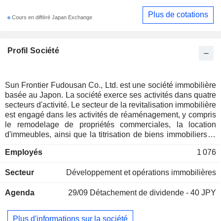
Plus de cotations
Cours en différé Japan Exchange
Profil Société
Sun Frontier Fudousan Co., Ltd. est une société immobilière
basée au Japon. La société exerce ses activités dans quatre
secteurs d'activité. Le secteur de la revitalisation immobilière
est engagé dans les activités de réaménagement, y compris
le remodelage de propriétés commerciales, la location
d'immeubles, ainsi que la titrisation de biens immobiliers et
la gestion d'actifs. Le secteur du courtage propose des
Employés
1 076
services de courtage en vente pour les immeubles
commerciaux et les condominiums, et des services de
Secteur
Développement et opérations immobilières
courtage en location pour les bureaux et les magasins. Le
secteur de la gestion immobilière est impliqué dans
Agenda
29/09
Détachement de dividende - 40 JPY
l'exploitation d'entreprises de gestion immobilière générale
et dans la fourniture de services de nettoyage, de sécurité et
d'entretien. Le segment Autres est engagé dans les activités
Plus d'informations sur la société