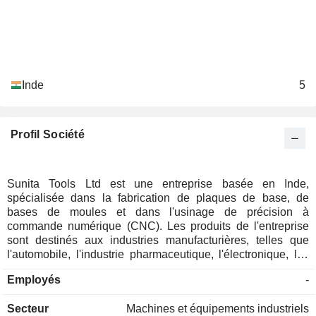
Inde
5
Profil Société
Sunita Tools Ltd est une entreprise basée en Inde,
spécialisée dans la fabrication de plaques de base, de
bases de moules et dans l'usinage de précision à
commande numérique (CNC). Les produits de l'entreprise
sont destinés aux industries manufacturières, telles que
l'automobile, l'industrie pharmaceutique, l'électronique, les
biens de consommation et la plupart des secteurs
Employés
-
manufacturiers. Ses produits comprennent des socles de
moules et des pièces d'usinage. Sa gamme comprend
Secteur
Machines et équipements industriels
notamment des socles de moules sur mesure, des socles de