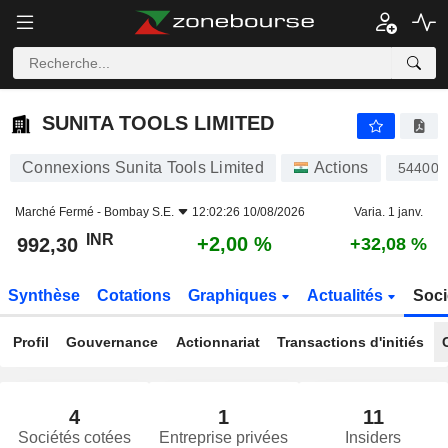
SUNITA TOOLS LIMITED
992,30
₹
+2,00 %
SUNITA TOOLS LIMITED
Connexions Sunita Tools Limited
Actions
544001
Marché Fermé -
Bombay S.E.
12:02:26 10/08/2026
Varia. 1 janv.
INR
+2,00 %
992,30
+32,08 %
Synthèse
Cotations
Graphiques
Actualités
Soci
Profil
Gouvernance
Actionnariat
Transactions d'initiés
4
1
11
Sociétés cotées
Entreprise privées
Insiders