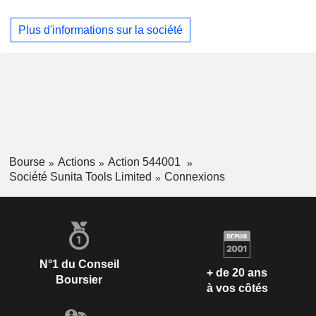
moules en plastique, des socles de moules pour bouchons
et fermetures, des socles de moules standard, des socles de
Plus d'informations sur la société
moules pour moulage sous pression, des socles de moules,
l'usinage CNC de précision, l'usinage CNC avec finition de
précision, des cathodes, l'usinage de composants de
précision et l'usinage de poches. La société fabrique des
socles de moules et des composants techniques pour divers
secteurs, notamment l'aérospatiale, l'électronique,
l'électroménager, les produits de consommation courante et
l'automobile.
Bourse
Actions
Action 544001
Société Sunita Tools Limited
Connexions
N°1 du Conseil
+ de 20 ans
Boursier
à vos côtés