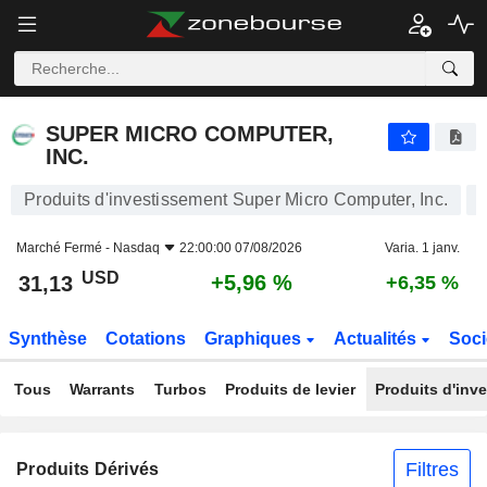
SUPER MICRO COMPUTER, INC.
31,13
$
+5,96 %
SUPER MICRO COMPUTER,
INC.
Produits d'investissement Super Micro Computer, Inc.
Marché Fermé -
Nasdaq
22:00:00 07/08/2026
Varia. 1 janv.
USD
+5,96 %
31,13
+6,35 %
Synthèse
Cotations
Graphiques
Actualités
Soci
Tous
Warrants
Turbos
Produits de levier
Produits d'inv
Filtres
Produits Dérivés