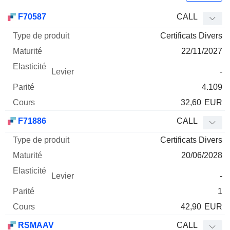
Type
F70587
CALL
de
Certificats Divers
Mnemo
Type
produit
Maturité
Elasticité
Levier
Parité
Co
22/11/2027
-
4.109
32,60
EUR
F71886
CALL
Certificats Divers
20/06/2028
-
1
42,90
EUR
RSMAAV
CALL