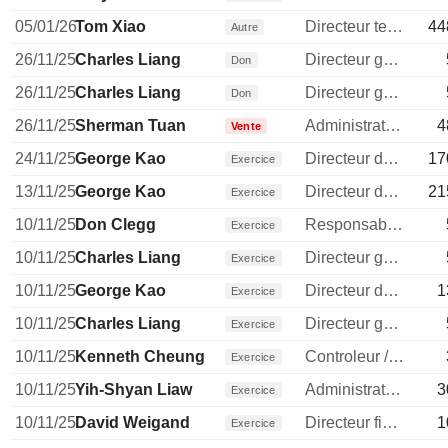
05/01/26
Tom Xiao
Directeur technique
44
Autre
26/11/25
Charles Liang
Directeur general
Don
26/11/25
Charles Liang
Directeur general
Don
26/11/25
Sherman Tuan
Administrateur
4
Vente
24/11/25
George Kao
Directeur des operations
17
Exercice
13/11/25
George Kao
Directeur des operations
21
Exercice
10/11/25
Don Clegg
Responsable ventes & marketing
Exercice
10/11/25
Charles Liang
Directeur general
Exercice
10/11/25
George Kao
Directeur des operations
1
Exercice
10/11/25
Charles Liang
Directeur general
Exercice
10/11/25
Kenneth Cheung
Controleur / auditeur
Exercice
10/11/25
Yih-Shyan Liaw
Administrateur
3
Exercice
10/11/25
David Weigand
Directeur financier
1
Exercice