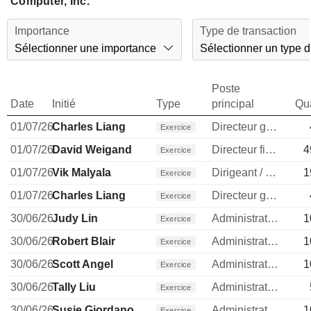
Computer, Inc.
Importance
Type de transaction
Sélectionner une importance
Sélectionner un type d
Poste
Date
Initié
Type
principal
Qua
01/07/26
Charles Liang
Directeur general
Exercice
01/07/26
David Weigand
Directeur financier
4
Exercice
01/07/26
Vik Malyala
Dirigeant / cadre principal
1
Exercice
01/07/26
Charles Liang
Directeur general
Exercice
30/06/26
Judy Lin
Administrateur
1
Exercice
30/06/26
Robert Blair
Administrateur
1
Exercice
30/06/26
Scott Angel
Administrateur
1
Exercice
30/06/26
Tally Liu
Administrateur
Exercice
30/06/26
Susie Giordano
Administrateur
1
Exercice