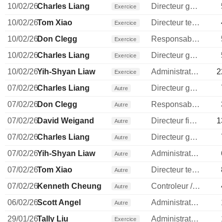
10/02/26
Charles Liang
Directeur general
Exercice
10/02/26
Tom Xiao
Directeur technique
Exercice
10/02/26
Don Clegg
Responsable ventes & marketing
Exercice
10/02/26
Charles Liang
Directeur general
Exercice
10/02/26
Yih-Shyan Liaw
Administrateur
2
Exercice
07/02/26
Charles Liang
Directeur general
Autre
07/02/26
Don Clegg
Responsable ventes & marketing
Autre
07/02/26
David Weigand
Directeur financier
1
Autre
07/02/26
Charles Liang
Directeur general
Autre
07/02/26
Yih-Shyan Liaw
Administrateur
Autre
07/02/26
Tom Xiao
Directeur technique
Autre
07/02/26
Kenneth Cheung
Controleur / auditeur
Autre
06/02/26
Scott Angel
Administrateur
Autre
29/01/26
Tally Liu
Administrateur
Exercice