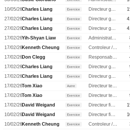
10/05/26
Charles Liang
Directeur general
1
Exercice
27/02/26
Charles Liang
Directeur general
4
Exercice
27/02/26
Charles Liang
Directeur general
4
Exercice
17/02/26
Yih-Shyan Liaw
Administrateur
Exercice
17/02/26
Kenneth Cheung
Controleur / auditeur
Exercice
17/02/26
Don Clegg
Responsable ventes & marketing
Exercice
17/02/26
Charles Liang
Directeur general
Exercice
17/02/26
Charles Liang
Directeur general
Exercice
17/02/26
Tom Xiao
Directeur technique
Autre
17/02/26
Tom Xiao
Directeur technique
Exercice
17/02/26
David Weigand
Directeur financier
1
Exercice
10/02/26
David Weigand
Directeur financier
1
Exercice
10/02/26
Kenneth Cheung
Controleur / auditeur
Exercice