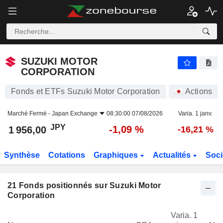
SUZUKI MOTOR CORPORATION
1 956,00
¥
-1,09 %
SUZUKI MOTOR
CORPORATION
Fonds et ETFs Suzuki Motor Corporation
Actions
Marché Fermé -
Japan Exchange
08:30:00 07/08/2026
Varia. 1 janv.
JPY
-1,09 %
1 956,00
-16,21 %
Synthèse
Cotations
Graphiques
Actualités
Soci
21
Fonds positionnés sur Suzuki Motor
Corporation
Varia. 1