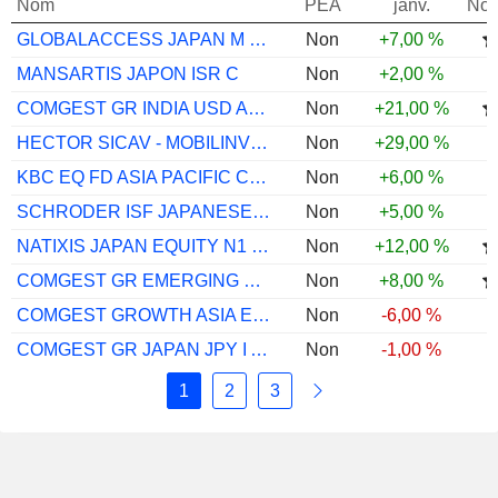
Nom
PEA
janv.
Not
GLOBALACCESS JAPAN M DIS JPY
Non
+7,00 %
MANSARTIS JAPON ISR C
Non
+2,00 %
COMGEST GR INDIA USD ACC
Non
+21,00 %
HECTOR SICAV - MOBILINVEST
Non
+29,00 %
KBC EQ FD ASIA PACIFIC CLASSIC CAP
Non
+6,00 %
SCHRODER ISF JAPANESE EQ A ACC JPY
Non
+5,00 %
NATIXIS JAPAN EQUITY N1 (C) EUR
Non
+12,00 %
COMGEST GR EMERGING EX CHINA I USD ACC
Non
+8,00 %
COMGEST GROWTH ASIA EX JAPAN USD I ACC
Non
-6,00 %
COMGEST GR JAPAN JPY I ACC
Non
-1,00 %
1
2
3