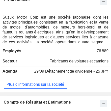
Suzuki Motor Corp est une société japonaise dont les
activités principales consistent en la fabrication et la vente
de motos, d'automobiles, de moteurs hors-bord et de
fauteuils roulants électriques, ainsi qu'en le développement
de services logistiques et d'autres services liés à chacune
de ces activités. La société opère dans quatre segments
d'activité. Le segment « Véhicules à quatre roues » se
Employés
76 889
consacre principalement à la fabrication et à la vente de
mini-véhicules, de véhicules compacts et de véhicules de
Secteur
Fabricants de voitures et camions
taille standard. Le segment des deux-roues est
principalement dédié à la fabrication et à la vente de motos
Agenda
29/09
Détachement de dividende - 25 JPY
et de buggies. Le segment des activités maritimes fabrique
et commercialise des moteurs hors-bord. Le segment «
Autres activités » regroupe les activités liées aux fauteuils
Plus d'informations sur la société
roulants électriques, à la production d'énergie solaire et à
l'immobilier.
Compte de Résultat et Estimations