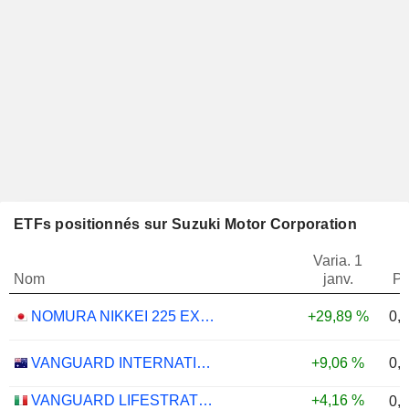
ETFs positionnés sur Suzuki Motor Corporation
Varia. 1
Nom
janv.
Po
0,
NOMURA NIKKEI 225 EXCHANGE TRADED FUND ETF - JPY
+29,89 %
0,
VANGUARD INTERNATIONAL EQUITY INDEX FUNDS - VANGUARD FTSE ALL-WORLD EX-US ETF
+9,06 %
VANGUARD LIFESTRATEGY 40% EQUITY UCITS ETF - DISTRIBUTING - EUR
+4,16 %
0,